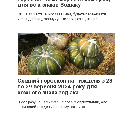
для всіх знаків Зодіаку
ОВЕН Ви частіше, ніж зазвичай, будете переживати
через дрібниці, засмучуватися через те, що не
Гороскоп
0
Східний гороскоп на тиждень з 23
по 29 вересня 2024 року для
кожного знака зодіака
Цього разу на нас чекає не зовсім сприятливий, але
насичений тиждень, на якому важливо