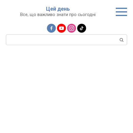
Перейти
Цей день
до
Все, що важливо знати про сьогодні
вмісту
Пошук: