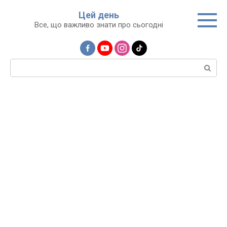
Перейти
Цей день
до
Все, що важливо знати про сьогодні
вмісту
Пошук: