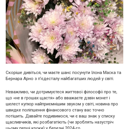
Скоріше дивіться, чи маєте шанс посунути Ілона Маска та
Бернара Арно з п’єдесталу найбагатших людей у світі.
Неважливо, чи дотримуєтеся життєвої філософії про те,
що «не в грошах щастя» або вважаєте дзвін монет і
шелест купюр найприємнішим звуком у світі, новина про
швидке поліпшення фінансового стану вас точно
потішить. Давайте подивимося, чи є ваш знак у списку
щасливчиків, які розбагатіють (чи зроблять назустріч
цьому перші кроки) у березні 2024-го.