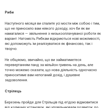
Риби
Наступного місяця ви спалите усі мости між собою і тим,
що не приносило вам ніякого доходу, хоч би як ви
намагалися — звільнення з низькооплачуваної роботи як
варіант. Натомість Рибкам відкриються нові можливості,
які допоможуть їм реалізуватися як фінансово, так і
творчо.
Не обіцяємо, звичайно, що ви займатиметеся
перевертанням панд за мільйон гривень на день, але
точно можемо сказати, що нова діяльність одночасно
приноситиме вам непоганий дохід, і душевне
задоволення.
Стрілець
Березень пройде для Стрільців під егідою відмовитися
від колишніх установок, які уповільнювали розвиток до