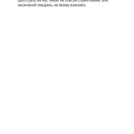
Цього разу на нас чекає не зовсім сприятливий, але
насичений тиждень, на якому важливо