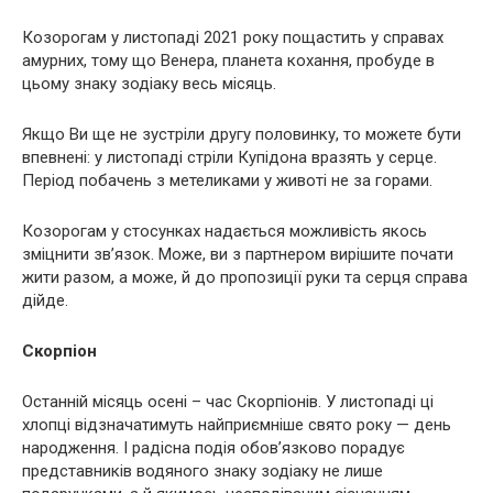
Козорогам у листопаді 2021 року пощастить у справах
амурних, тому що Венера, планета кохання, пробуде в
цьому знаку зодіаку весь місяць.
Якщо Ви ще не зустріли другу половинку, то можете бути
впевнені: у листопаді стріли Купідона вразять у серце.
Період побачень з метеликами у животі не за горами.
Козорогам у стосунках надається можливість якось
зміцнити зв’язок. Може, ви з партнером вирішите почати
жити разом, а може, й до пропозиції руки та серця справа
дійде.
Скорпіон
Останній місяць осені – час Скорпіонів. У листопаді ці
хлопці відзначатимуть найприємніше свято року — день
народження. І радісна подія обов’язково порадує
представників водяного знаку зодіаку не лише