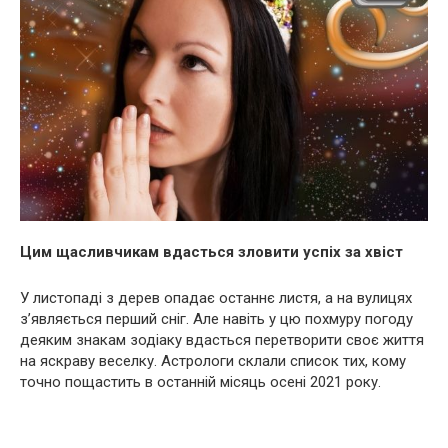
Цим щасливчикам вдасться зловити успіх за хвіст
У листопаді з дерев опадає останнє листя, а на вулицях
з’являється перший сніг. Але навіть у цю похмуру погоду
деяким знакам зодіаку вдасться перетворити своє життя
на яскраву веселку. Астрологи склали список тих, кому
точно пощастить в останній місяць осені 2021 року.