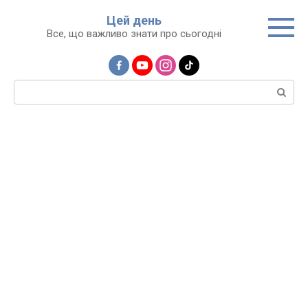
Перейти
Цей день
до
Все, що важливо знати про сьогодні
вмісту
Пошук: