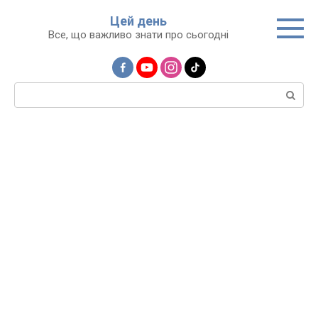
Перейти
Цей день
до
Все, що важливо знати про сьогодні
вмісту
Пошук: