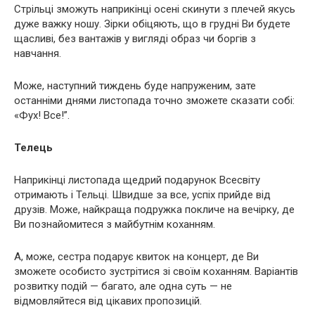
Стрільці зможуть наприкінці осені скинути з плечей якусь
дуже важку ношу. Зірки обіцяють, що в грудні Ви будете
щасливі, без вантажів у вигляді образ чи боргів з
навчання.
Може, наступний тиждень буде напруженим, зате
останніми днями листопада точно зможете сказати собі:
«Фух! Все!”.
Телець
Наприкінці листопада щедрий подарунок Всесвіту
отримають і Тельці. Швидше за все, успіх прийде від
друзів. Може, найкраща подружка покличе на вечірку, де
Ви познайомитеся з майбутнім коханням.
А, може, сестра подарує квиток на концерт, де Ви
зможете особисто зустрітися зі своїм коханням. Варіантів
розвитку подій — багато, але одна суть — не
відмовляйтеся від цікавих пропозицій.