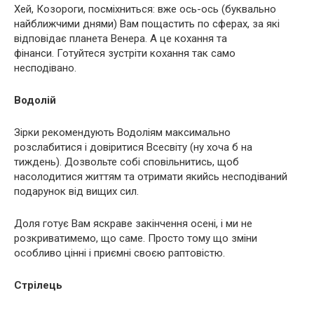
Хей, Козороги, посміхниться: вже ось-ось (буквально
найближчими днями) Вам пощастить по сферах, за які
відповідає планета Венера. А це кохання та
фінанси. Готуйтеся зустріти кохання так само
несподівано.
Водолій
Зірки рекомендують Водоліям максимально
розслабитися і довіритися Всесвіту (ну хоча б на
тиждень). Дозвольте собі сповільнитись, щоб
насолодитися життям та отримати якийсь несподіваний
подарунок від вищих сил.
Доля готує Вам яскраве закінчення осені, і ми не
розкриватимемо, що саме. Просто тому що зміни
особливо цінні і приємні своєю раптовістю.
Стрілець