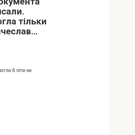
документа
исали.
огла тільки
’ячеслав…
огло б піти не