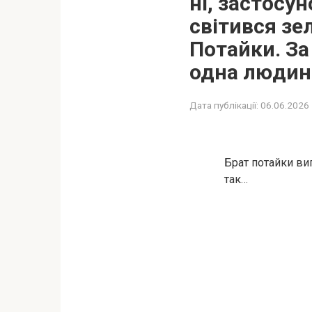
ні, застосу
світився зе
Потайки. За
одна людина
Дата публікації:
06.06.2026
Брат потайки вип
так…