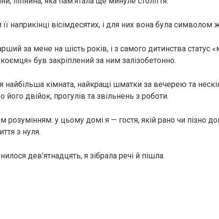
іни, ліпнина, яка пам’ятала ще минуле століття.
її наприкінці вісімдесятих, і для них вона була символом ж
рший за мене на шість років, і з самого дитинства статус 
дкоємця» був закріплений за ним залізобетонно.
я найбільша кімната, найкращі шматки за вечерею та нескі
 його двійок, прогулів та звільнень з роботи.
им розумінням: у цьому домі я — гостя, якій рано чи пізно д
ття з нуля.
илося дев’ятнадцять, я зібрала речі й пішла.