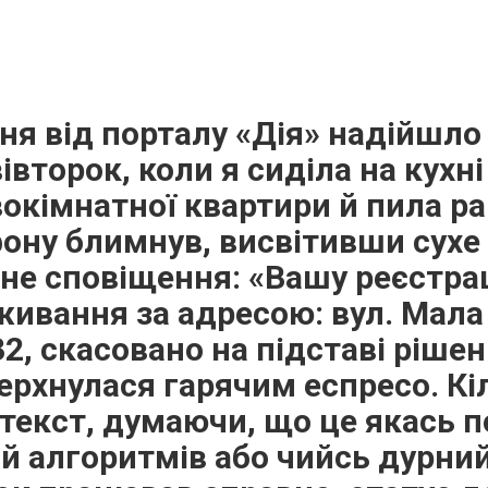
я від порталу «Дія» надійшло
второк, коли я сиділа на кухні
вокімнатної квартири й пила ра
ону блимнув, висвітивши сухе
не сповіщення: «Вашу реєстра
ивання за адресою: вул. Мала
 32, скасовано на підставі рішен
ерхнулася гарячим еспресо. Кі
текст, думаючи, що це якась 
ій алгоритмів або чийсь дурни