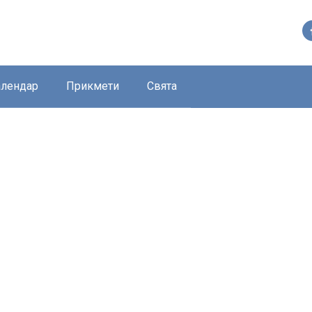
алендар
Прикмети
Свята