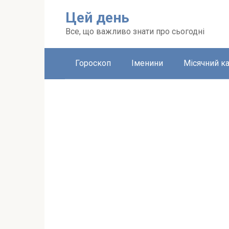
Перейти
Цей день
до
вмісту
Все, що важливо знати про сьогодні
Гороскоп
Іменини
Місячний к