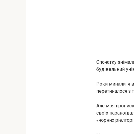
Спочатку знімала
будівельний уні
Роки минали, я 
перетиналося з 
Але моя прописк
своїх параноїда
«чорних ріелторі