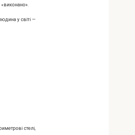
 «виконано».
людина у світі —
иметрові стелі,