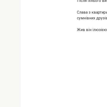
Після їхнього в
Слава з квартир
сумнівних друзів
Жив він ілюзією