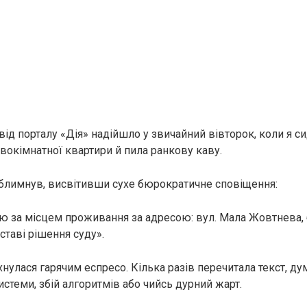
д порталу «Дія» надійшло у звичайний вівторок, коли я сид
двокімнатної квартири й пила ранкову каву.
блимнув, висвітивши сухе бюрократичне сповіщення:
ю за місцем проживання за адресою: вул. Мала Жовтнева, бу
ставі рішення суду».
хнулася гарячим еспресо. Кілька разів перечитала текст, д
стеми, збій алгоритмів або чийсь дурний жарт.