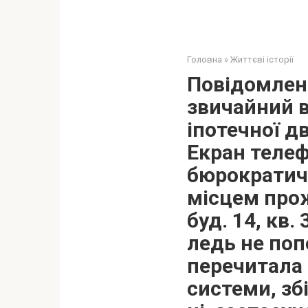
Головна
»
Життєві історії
Повідомленн
звичайний ві
іпотечної д
Екран телеф
бюрократич
місцем прож
буд. 14, кв.
ледь не поп
перечитала 
системи, зб