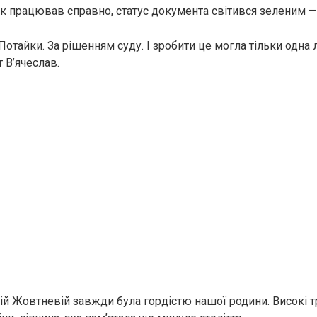
нок працював справно, статус документа світився зеленим —
отайки. За рішенням суду. І зробити це могла тільки одна 
 В’ячеслав.
ій Жовтневій завжди була гордістю нашої родини. Високі тр