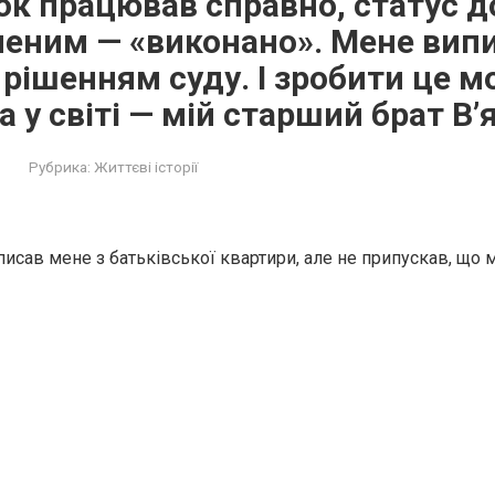
нок працював справно, статус 
леним — «виконано». Мене вип
 рішенням суду. І зробити це м
 у світі — мій старший брат В
Рубрика:
Життєві історії
исав мене з батьківської квартири, але не припускав, що м