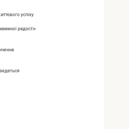
иттєвого успіху.
«маминої радості»
нченна
оведеться