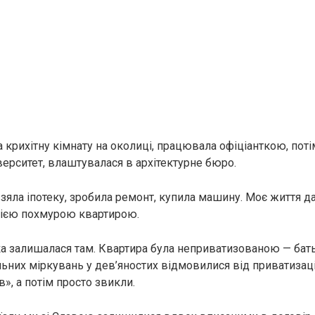
 крихітну кімнату на околиці, працювала офіціанткою, поті
верситет, влаштувалася в архітектурне бюро.
взяла іпотеку, зробила ремонт, купила машину. Моє життя д
тією похмурою квартирою.
а залишалася там. Квартира була неприватизованою — бать
льних міркувань у дев’яностих відмовилися від приватизаці
в», а потім просто звикли.