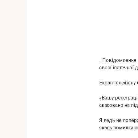
…Повідомлення ві
своєї іпотечної 
Екран телефону 
«Вашу реєстраці
скасовано на під
Я ледь не попер
якась помилка си