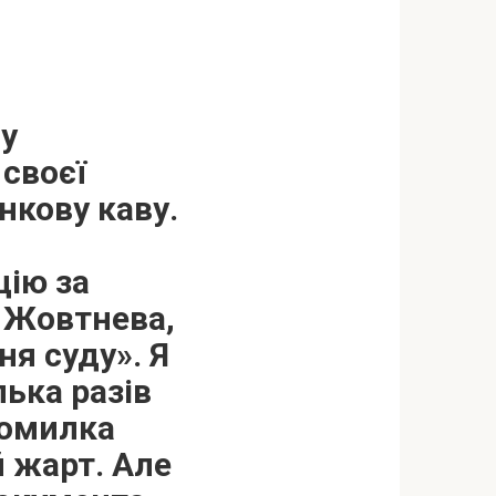
 у
 своєї
нкову каву.
цію за
 Жовтнева,
ня суду». Я
лька разів
помилка
й жарт. Але