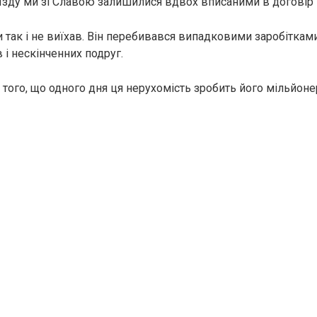
иїзду ми зі Славою залишилися вдвох вписаними в договір 
и так і не виїхав. Він перебивався випадковими заробіткам
 і нескінченних подруг.
 того, що одного дня ця нерухомість зробить його мільйоне