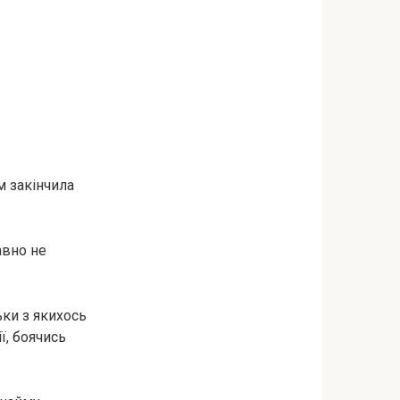
м закінчила
авно не
ки з якихось
ї, боячись