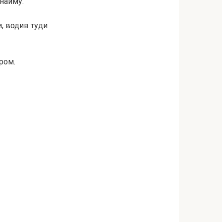
найму.
и, водив туди
ром.