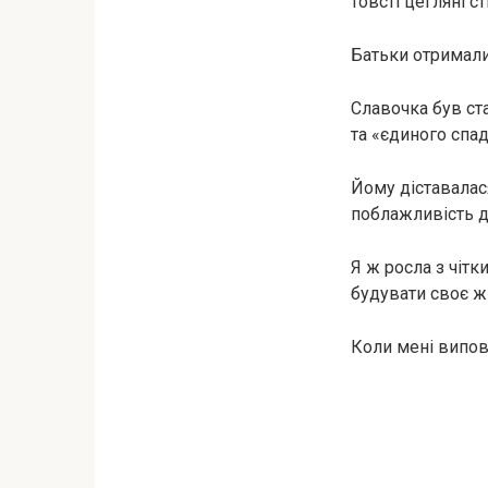
товсті цегляні ст
Батьки отримали 
Славочка був ста
та «єдиного спа
Йому діставалас
поблажливість до
Я ж росла з чітк
будувати своє жи
Коли мені виповн