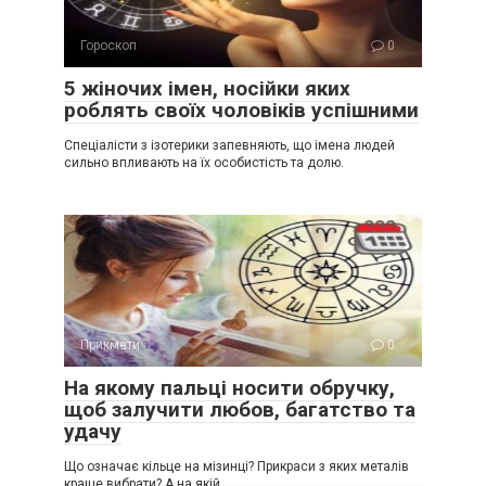
Гороскоп
0
5 жіночих імен, носійки яких
роблять своїх чоловіків успішними
Спеціалісти з ізотерики запевняють, що імена людей
сильно впливають на їх особистість та долю.
Прикмети
0
На якому пальці носити обручку,
щоб залучити любов, багатство та
удачу
Що означає кільце на мізинці? Прикраси з яких металів
краще вибрати? А на якій