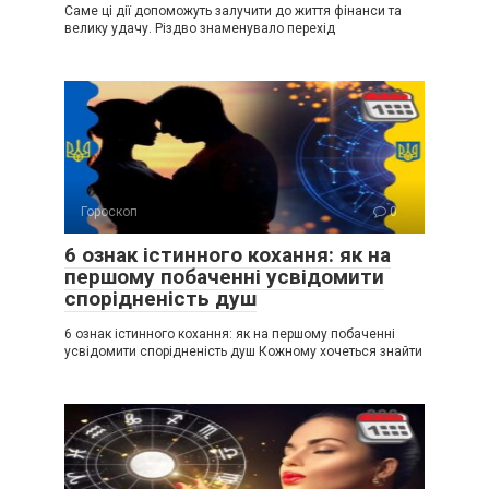
Саме ці дії допоможуть залучити до життя фінанси та
велику удачу. Різдво знаменувало перехід
Гороскоп
0
6 ознак істинного кохання: як на
першому побаченні усвідомити
спорідненість душ
6 ознак істинного кохання: як на першому побаченні
усвідомити спорідненість душ Кожному хочеться знайти