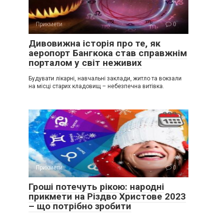
Прикмети
0
Дивовижна історія про те, як
аеропорт Бангкока став справжнім
порталом у світ неживих
Будувати лікарні, навчальні заклади, житло та вокзали
на місці старих кладовищ – небезпечна витівка.
Прикмети
0
Гроші потечуть рікою: народні
прикмети на Різдво Христове 2023
– що потрібно зробити