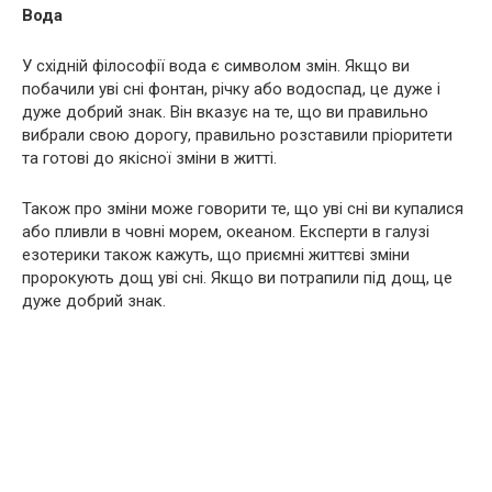
Вода
У східній філософії вода є символом змін. Якщо ви
побачили уві сні фонтан, річку або водоспад, це дуже і
дуже добрий знак. Він вказує на те, що ви правильно
вибрали свою дорогу, правильно розставили пріоритети
та готові до якісної зміни в житті.
Також про зміни може говорити те, що уві сні ви купалися
або пливли в човні морем, океаном. Експерти в галузі
езотерики також кажуть, що приємні життєві зміни
пророкують дощ уві сні. Якщо ви потрапили під дощ, це
дуже добрий знак.