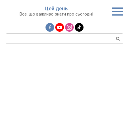
Перейти
Цей день
до
Все, що важливо знати про сьогодні
вмісту
Пошук: