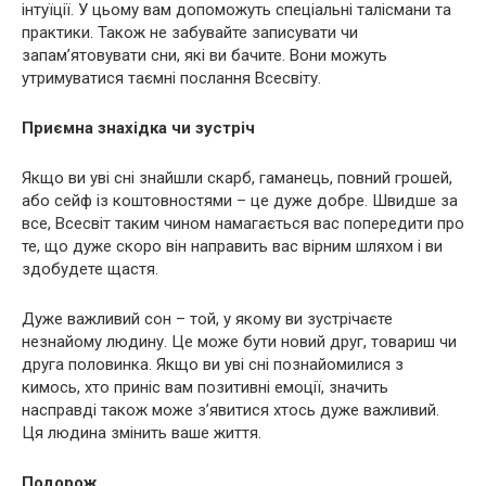
інтуїції. У цьому вам допоможуть спеціальні талісмани та
практики. Також не забувайте записувати чи
запам’ятовувати сни, які ви бачите. Вони можуть
утримуватися таємні послання Всесвіту.
Приємна знахідка чи зустріч
Якщо ви уві сні знайшли скарб, гаманець, повний грошей,
або сейф із коштовностями – це дуже добре. Швидше за
все, Всесвіт таким чином намагається вас попередити про
те, що дуже скоро він направить вас вірним шляхом і ви
здобудете щастя.
Дуже важливий сон – той, у якому ви зустрічаєте
незнайому людину. Це може бути новий друг, товариш чи
друга половинка. Якщо ви уві сні познайомилися з
кимось, хто приніс вам позитивні емоції, значить
насправді також може з’явитися хтось дуже важливий.
Ця людина змінить ваше життя.
Подорож