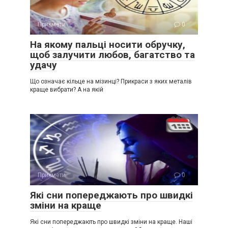
Прикмети
0
На якому пальці носити обручку,
щоб залучити любов, багатство та
удачу
Що означає кільце на мізинці? Прикраси з яких металів
краще вибрати? А на якій
Прикмети
0
Які сни попереджають про швидкі
зміни на краще
Які сни попереджають про швидкі зміни на краще. Наші