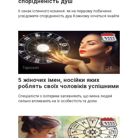
спорідненість душ
6 ознак істинного кохання: як на першому побаченні
усвідомити спорідненість душ Кожному хочеться знайти
Гороскоп
0
5 жіночих імен, носійки яких
роблять своїх чоловіків успішними
Спеціалісти з ізотерики запевняють, що імена людей
сильно впливають на їх особистість та долю.