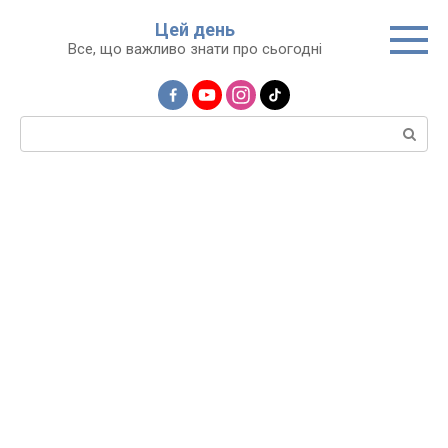
Перейти
Цей день
до
Все, що важливо знати про сьогодні
вмісту
Пошук: