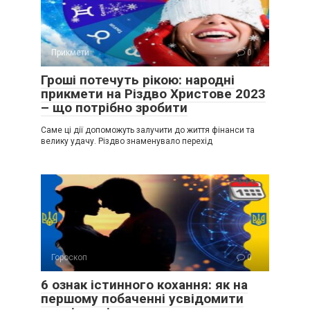
Прикмети
0
Гроші потечуть рікою: народні
прикмети на Різдво Христове 2023
– що потрібно зробити
Саме ці дії допоможуть залучити до життя фінанси та
велику удачу. Різдво знаменувало перехід
Гороскоп
0
6 ознак істинного кохання: як на
першому побаченні усвідомити