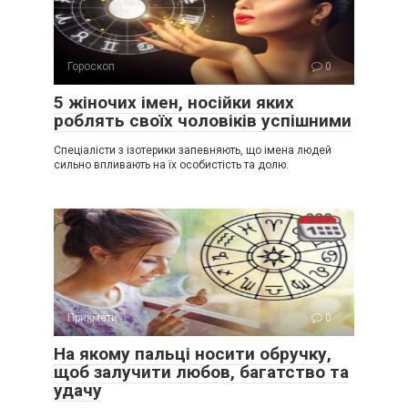
Гороскоп
0
5 жіночих імен, носійки яких
роблять своїх чоловіків успішними
Спеціалісти з ізотерики запевняють, що імена людей
сильно впливають на їх особистість та долю.
Прикмети
0
На якому пальці носити обручку,
щоб залучити любов, багатство та
удачу