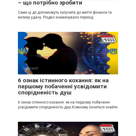
– що потрібно зробити
Саме ці дії допоможуть залучити до життя фінанси та
велику удачу. Різдво знаменувало перехід
Гороскоп
0
6 ознак істинного кохання: як на
першому побаченні усвідомити
спорідненість душ
6 ознак істинного кохання: як на першому побаченні
усвідомити спорідненість душ Кожному хочеться знайти