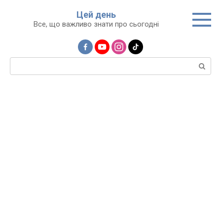
Перейти
Цей день
до
Все, що важливо знати про сьогодні
вмісту
Пошук: