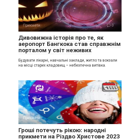
Прикмети
0
Дивовижна історія про те, як
аеропорт Бангкока став справжнім
порталом у світ неживих
Будувати лікарні, навчальні заклади, житло та вокзали
на місці старих кладовищ – небезпечна витівка.
Прикмети
0
Гроші потечуть рікою: народні
прикмети на Різдво Христове 2023