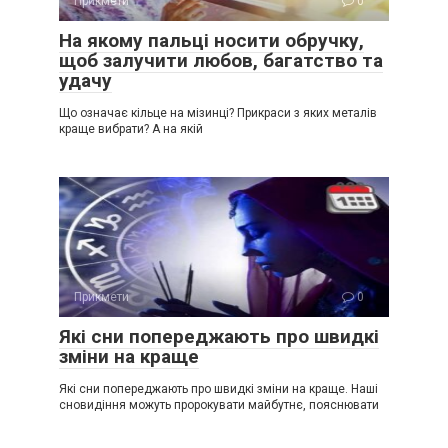
Прикмети
0
На якому пальці носити обручку,
щоб залучити любов, багатство та
удачу
Що означає кільце на мізинці? Прикраси з яких металів
краще вибрати? А на якій
Прикмети
0
Які сни попереджають про швидкі
зміни на краще
Які сни попереджають про швидкі зміни на краще. Наші
сновидіння можуть пророкувати майбутнє, пояснювати