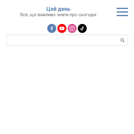
Перейти
Цей день
до
Все, що важливо знати про сьогодні
вмісту
Пошук: