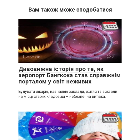
Вам також може сподобатися
Прикмети
0
Дивовижна історія про те, як
аеропорт Бангкока став справжнім
порталом у світ неживих
Будувати лікарні, навчальні заклади, житло та вокзали
на місці старих кладовищ – небезпечна витівка.