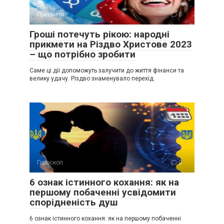
Прикмети
0
Гроші потечуть рікою: народні
прикмети на Різдво Христове 2023
– що потрібно зробити
Саме ці дії допоможуть залучити до життя фінанси та
велику удачу. Різдво знаменувало перехід
Гороскоп
0
6 ознак істинного кохання: як на
першому побаченні усвідомити
спорідненість душ
6 ознак істинного кохання: як на першому побаченні