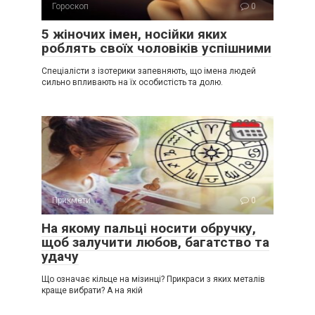
Гороскоп
0
5 жіночих імен, носійки яких
роблять своїх чоловіків успішними
Спеціалісти з ізотерики запевняють, що імена людей
сильно впливають на їх особистість та долю.
Прикмети
0
На якому пальці носити обручку,
щоб залучити любов, багатство та
удачу
Що означає кільце на мізинці? Прикраси з яких металів
краще вибрати? А на якій