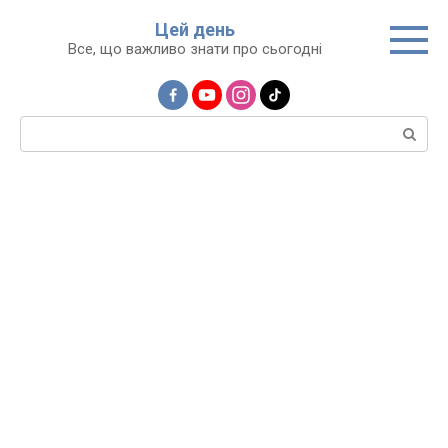
Перейти
Цей день
до
Все, що важливо знати про сьогодні
вмісту
Пошук: