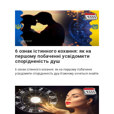
Гороскоп
0
6 ознак істинного кохання: як на
першому побаченні усвідомити
спорідненість душ
6 ознак істинного кохання: як на першому побаченні
усвідомити спорідненість душ Кожному хочеться знайти