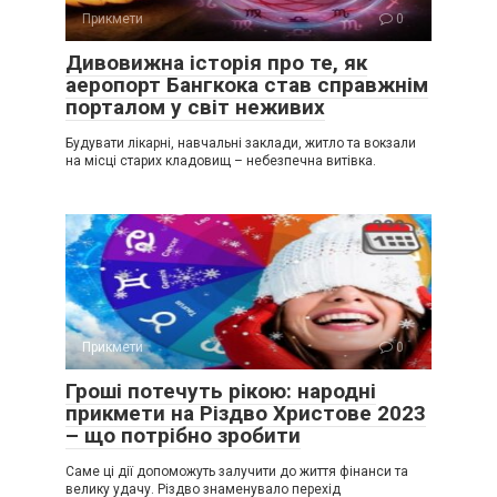
Прикмети
0
Дивовижна історія про те, як
аеропорт Бангкока став справжнім
порталом у світ неживих
Будувати лікарні, навчальні заклади, житло та вокзали
на місці старих кладовищ – небезпечна витівка.
Прикмети
0
Гроші потечуть рікою: народні
прикмети на Різдво Христове 2023
– що потрібно зробити
Саме ці дії допоможуть залучити до життя фінанси та
велику удачу. Різдво знаменувало перехід