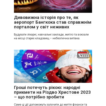
Прикмети
0
Дивовижна історія про те, як
аеропорт Бангкока став справжнім
порталом у світ неживих
Будувати лікарні, навчальні заклади, житло та вокзали
на місці старих кладовищ – небезпечна витівка.
Прикмети
0
Гроші потечуть рікою: народні
прикмети на Різдво Христове 2023
– що потрібно зробити
Саме ці дії допоможуть залучити до життя фінанси та