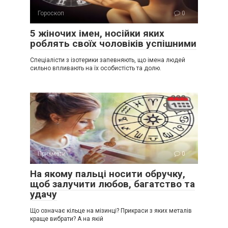
Гороскоп
0
5 жіночих імен, носійки яких
роблять своїх чоловіків успішними
Спеціалісти з ізотерики запевняють, що імена людей
сильно впливають на їх особистість та долю.
Прикмети
0
На якому пальці носити обручку,
щоб залучити любов, багатство та
удачу
Що означає кільце на мізинці? Прикраси з яких металів
краще вибрати? А на якій