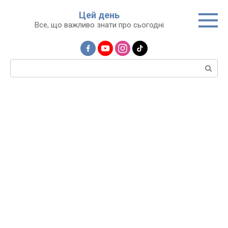
Перейти
Цей день
до
Все, що важливо знати про сьогодні
вмісту
Пошук: