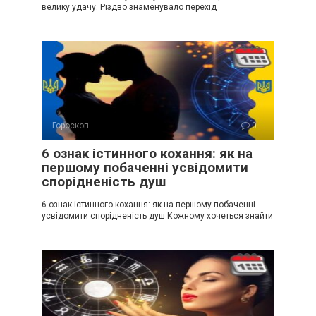
велику удачу. Різдво знаменувало перехід
Гороскоп
0
6 ознак істинного кохання: як на
першому побаченні усвідомити
спорідненість душ
6 ознак істинного кохання: як на першому побаченні
усвідомити спорідненість душ Кожному хочеться знайти