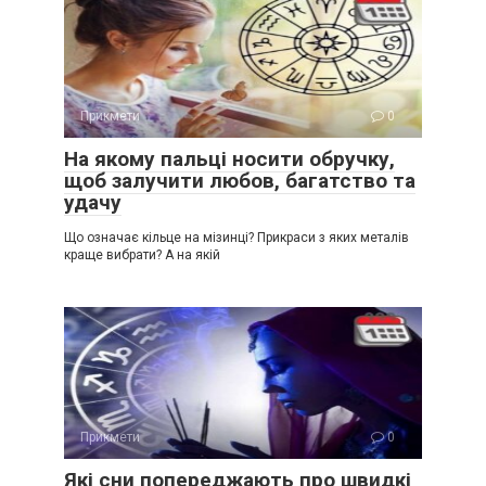
Прикмети
0
На якому пальці носити обручку,
щоб залучити любов, багатство та
удачу
Що означає кільце на мізинці? Прикраси з яких металів
краще вибрати? А на якій
Прикмети
0
Які сни попереджають про швидкі