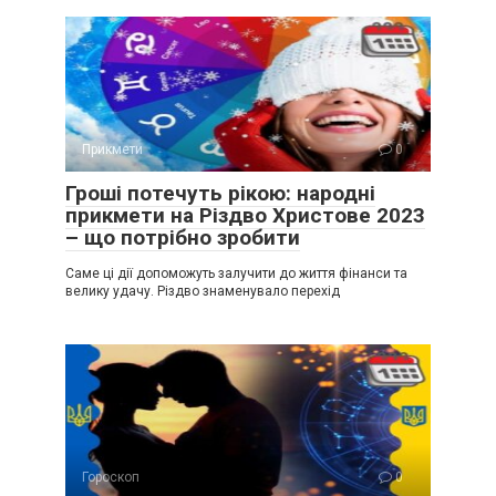
Прикмети
0
Гроші потечуть рікою: народні
прикмети на Різдво Христове 2023
– що потрібно зробити
Саме ці дії допоможуть залучити до життя фінанси та
велику удачу. Різдво знаменувало перехід
Гороскоп
0