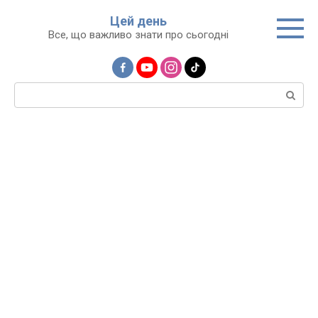
Перейти
Цей день
до
Все, що важливо знати про сьогодні
вмісту
Пошук: