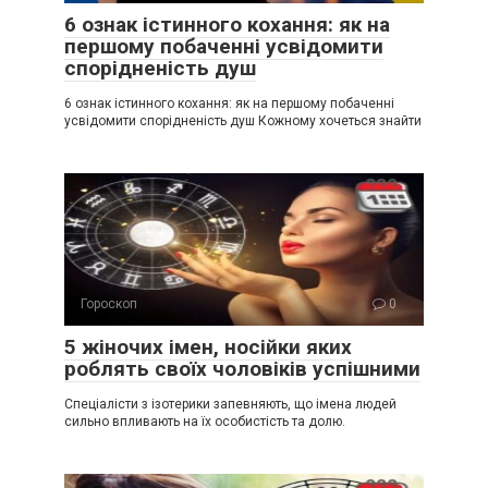
6 ознак істинного кохання: як на
першому побаченні усвідомити
спорідненість душ
6 ознак істинного кохання: як на першому побаченні
усвідомити спорідненість душ Кожному хочеться знайти
Гороскоп
0
5 жіночих імен, носійки яких
роблять своїх чоловіків успішними
Спеціалісти з ізотерики запевняють, що імена людей
сильно впливають на їх особистість та долю.