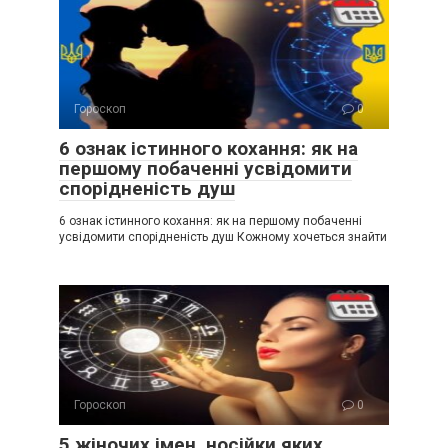
Гороскоп
0
6 ознак істинного кохання: як на
першому побаченні усвідомити
спорідненість душ
6 ознак істинного кохання: як на першому побаченні
усвідомити спорідненість душ Кожному хочеться знайти
Гороскоп
0
5 жіночих імен, носійки яких