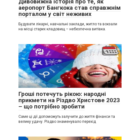
Дивовижна історія про те, як
аеропорт Бангкока став справжнім
порталом у світ неживих
Будувати лікарні, навчальні заклади, житло та вокзали
на місці старих кладовищ – небезпечна витівка.
Прикмети
0
Гроші потечуть рікою: народні
прикмети на Різдво Христове 2023
– що потрібно зробити
Саме ці дії допоможуть залучити до життя фінанси та
велику удачу. Різдво знаменувало перехід