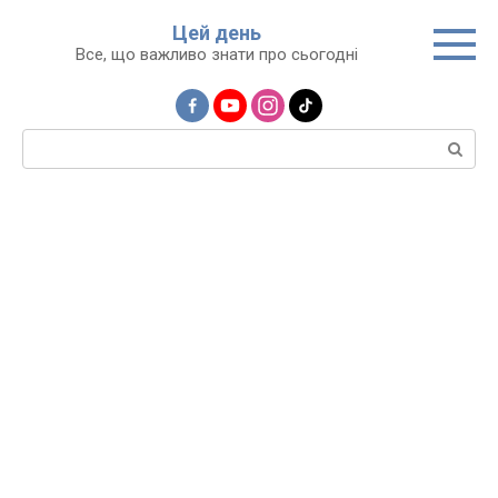
Перейти
Цей день
до
Все, що важливо знати про сьогодні
вмісту
Пошук: