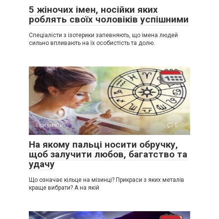
5 жіночих імен, носійки яких
роблять своїх чоловіків успішними
Спеціалісти з ізотерики запевняють, що імена людей
сильно впливають на їх особистість та долю.
Прикмети
0
На якому пальці носити обручку,
щоб залучити любов, багатство та
удачу
Що означає кільце на мізинці? Прикраси з яких металів
краще вибрати? А на якій