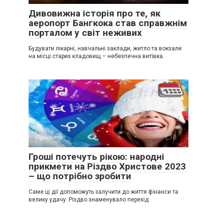
Дивовижна історія про те, як
аеропорт Бангкока став справжнім
порталом у світ неживих
Будувати лікарні, навчальні заклади, житло та вокзали
на місці старих кладовищ – небезпечна витівка.
Прикмети
0
Гроші потечуть рікою: народні
прикмети на Різдво Христове 2023
– що потрібно зробити
Саме ці дії допоможуть залучити до життя фінанси та
велику удачу. Різдво знаменувало перехід