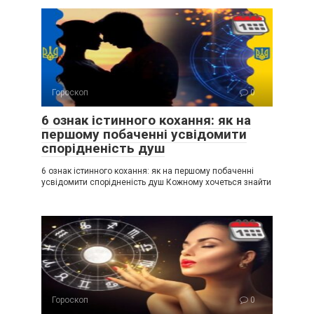
Гороскоп
0
6 ознак істинного кохання: як на
першому побаченні усвідомити
спорідненість душ
6 ознак істинного кохання: як на першому побаченні
усвідомити спорідненість душ Кожному хочеться знайти
Гороскоп
0