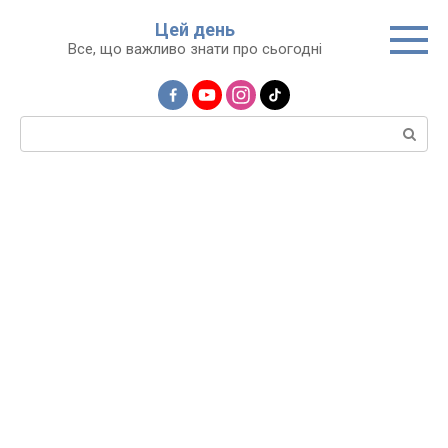
Перейти
Цей день
до
Все, що важливо знати про сьогодні
вмісту
Пошук: