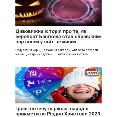
Прикмети
0
Дивовижна історія про те, як
аеропорт Бангкока став справжнім
порталом у світ неживих
Будувати лікарні, навчальні заклади, житло та вокзали
на місці старих кладовищ – небезпечна витівка.
Прикмети
0
Гроші потечуть рікою: народні
прикмети на Різдво Христове 2023