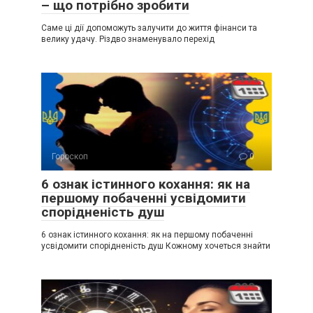
– що потрібно зробити
Саме ці дії допоможуть залучити до життя фінанси та
велику удачу. Різдво знаменувало перехід
Гороскоп
0
6 ознак істинного кохання: як на
першому побаченні усвідомити
спорідненість душ
6 ознак істинного кохання: як на першому побаченні
усвідомити спорідненість душ Кожному хочеться знайти