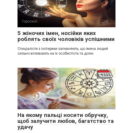
Гороскоп
0
5 жіночих імен, носійки яких
роблять своїх чоловіків успішними
Спеціалісти з ізотерики запевняють, що імена людей
сильно впливають на їх особистість та долю.
Прикмети
0
На якому пальці носити обручку,
щоб залучити любов, багатство та
удачу