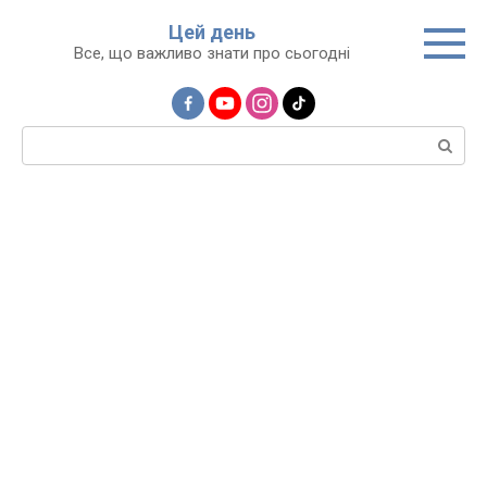
Перейти
Цей день
до
Все, що важливо знати про сьогодні
вмісту
Пошук: