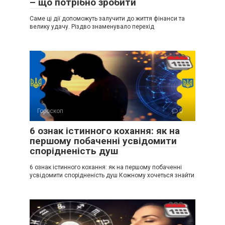
– що потрібно зробити
Саме ці дії допоможуть залучити до життя фінанси та
велику удачу. Різдво знаменувало перехід
Гороскоп
0
6 ознак істинного кохання: як на
першому побаченні усвідомити
спорідненість душ
6 ознак істинного кохання: як на першому побаченні
усвідомити спорідненість душ Кожному хочеться знайти