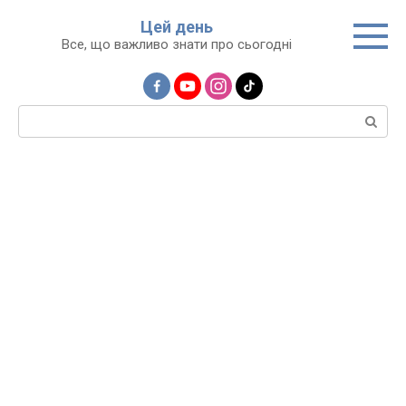
Перейти
Цей день
до
Все, що важливо знати про сьогодні
вмісту
Пошук: