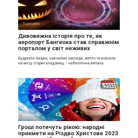
Прикмети
0
Дивовижна історія про те, як
аеропорт Бангкока став справжнім
порталом у світ неживих
Будувати лікарні, навчальні заклади, житло та вокзали
на місці старих кладовищ – небезпечна витівка.
Прикмети
0
Гроші потечуть рікою: народні
прикмети на Різдво Христове 2023