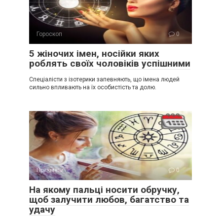
Гороскоп
0
5 жіночих імен, носійки яких
роблять своїх чоловіків успішними
Спеціалісти з ізотерики запевняють, що імена людей
сильно впливають на їх особистість та долю.
Прикмети
0
На якому пальці носити обручку,
щоб залучити любов, багатство та
удачу