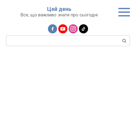
Перейти
Цей день
до
Все, що важливо знати про сьогодні
вмісту
Пошук: