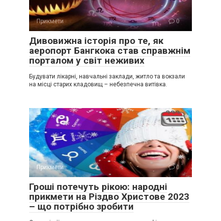
Прикмети
0
Дивовижна історія про те, як
аеропорт Бангкока став справжнім
порталом у світ неживих
Будувати лікарні, навчальні заклади, житло та вокзали
на місці старих кладовищ – небезпечна витівка.
Прикмети
0
Гроші потечуть рікою: народні
прикмети на Різдво Христове 2023
– що потрібно зробити