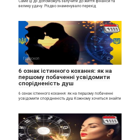
Саме ці дії допоможуть залучити до життя фінанси та
велику удачу. Різдво знаменувало перехід
Гороскоп
0
6 ознак істинного кохання: як на
першому побаченні усвідомити
спорідненість душ
6 ознак істинного кохання: як на першому побаченні
усвідомити спорідненість душ Кожному хочеться знайти