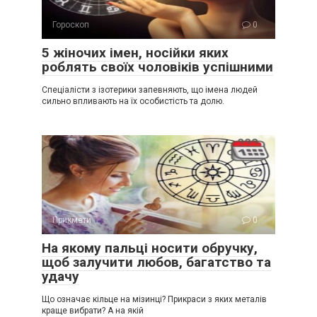
Гороскоп
0
5 жіночих імен, носійки яких
роблять своїх чоловіків успішними
Спеціалісти з ізотерики запевняють, що імена людей
сильно впливають на їх особистість та долю.
Прикмети
0
На якому пальці носити обручку,
щоб залучити любов, багатство та
удачу
Що означає кільце на мізинці? Прикраси з яких металів
краще вибрати? А на якій