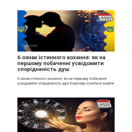
Гороскоп
0
6 ознак істинного кохання: як на
першому побаченні усвідомити
спорідненість душ
6 ознак істинного кохання: як на першому побаченні
усвідомити спорідненість душ Кожному хочеться знайти