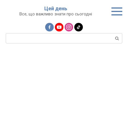
Перейти
Цей день
до
Все, що важливо знати про сьогодні
вмісту
Пошук: