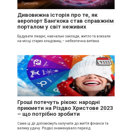
Прикмети
0
Дивовижна історія про те, як
аеропорт Бангкока став справжнім
порталом у світ неживих
Будувати лікарні, навчальні заклади, житло та вокзали
на місці старих кладовищ – небезпечна витівка.
Прикмети
0
Гроші потечуть рікою: народні
прикмети на Різдво Христове 2023
– що потрібно зробити
Саме ці дії допоможуть залучити до життя фінанси та
велику удачу. Різдво знаменувало перехід