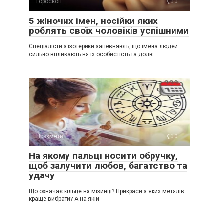
Гороскоп
0
5 жіночих імен, носійки яких
роблять своїх чоловіків успішними
Спеціалісти з ізотерики запевняють, що імена людей
сильно впливають на їх особистість та долю.
Прикмети
0
На якому пальці носити обручку,
щоб залучити любов, багатство та
удачу
Що означає кільце на мізинці? Прикраси з яких металів
краще вибрати? А на якій