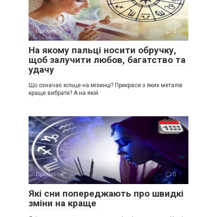
Прикмети
0
На якому пальці носити обручку,
щоб залучити любов, багатство та
удачу
Що означає кільце на мізинці? Прикраси з яких металів
краще вибрати? А на якій
Прикмети
0
Які сни попереджають про швидкі
зміни на краще