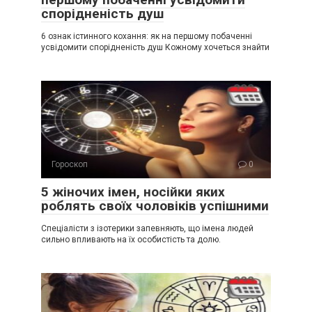
спорідненість душ
6 ознак істинного кохання: як на першому побаченні
усвідомити спорідненість душ Кожному хочеться знайти
Гороскоп
0
5 жіночих імен, носійки яких
роблять своїх чоловіків успішними
Спеціалісти з ізотерики запевняють, що імена людей
сильно впливають на їх особистість та долю.