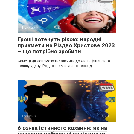
Прикмети
0
Гроші потечуть рікою: народні
прикмети на Різдво Христове 2023
– що потрібно зробити
Саме ці дії допоможуть залучити до життя фінанси та
велику удачу. Різдво знаменувало перехід
Гороскоп
0
6 ознак істинного кохання: як на
першому побаченні усвідомити