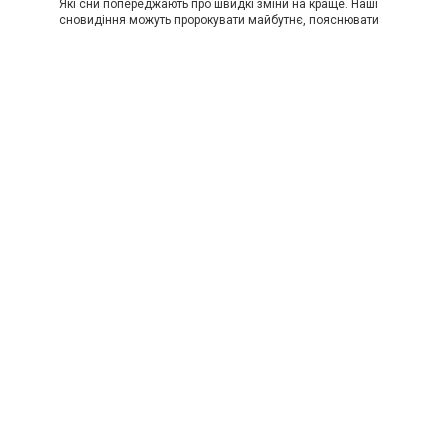
Які сни попереджають про швидкі зміни на краще. Наші
сновидіння можуть пророкувати майбутнє, пояснювати