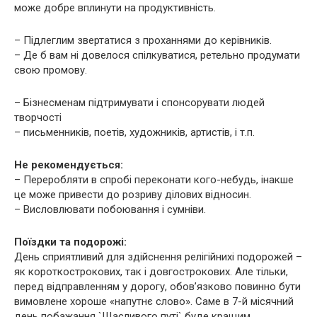
може добре вплинути на продуктивність.
– Підлеглим звертатися з проханнями до керівників.
– Де б вам ні довелося спілкуватися, ретельно продумати
свою промову.
– Бізнесменам підтримувати і спонсорувати людей
творчості
– письменників, поетів, художників, артистів, і т.п.
Не рекомендується:
– Переробляти в спробі переконати кого-небудь, інакше
це може привести до розриву ділових відносин.
– Висловлювати побоювання і сумніви.
Поїздки та подорожі:
День сприятливий для здійснення релігійнихі подорожей –
як короткострокових, так і довгострокових. Але тільки,
перед відправленням у дорогу, обов’язково повинно бути
вимовлене хороше «напутнє слово». Саме в 7-й місячний
день побажання `Щасливого путі` буде кращим