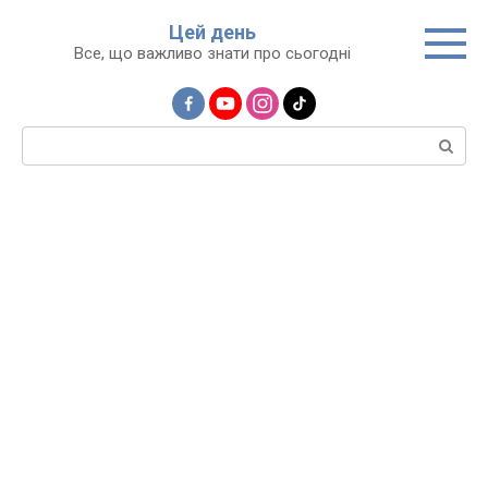
Перейти
Цей день
до
Все, що важливо знати про сьогодні
вмісту
Пошук: