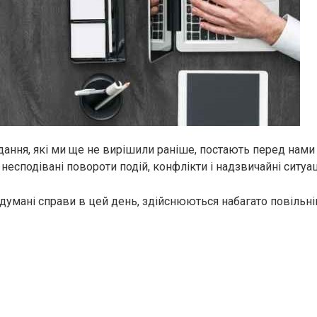
вдання, які ми ще не вирішили раніше, постають перед нам
несподівані повороти подій, конфлікти і надзвичайні ситуаці
задумані справи в цей день, здійснюються набагато повільні