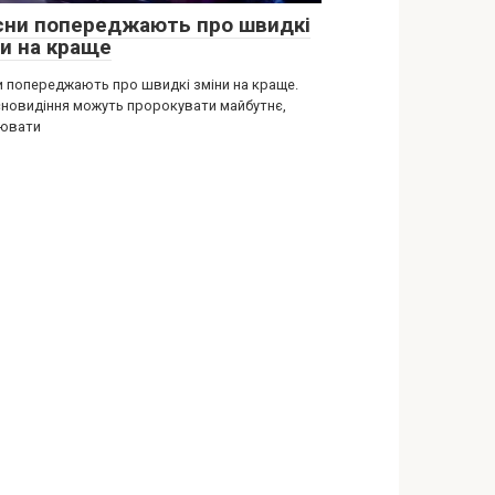
 сни попереджають про швидкі
ни на краще
ни попереджають про швидкі зміни на краще.
сновидіння можуть пророкувати майбутнє,
ювати