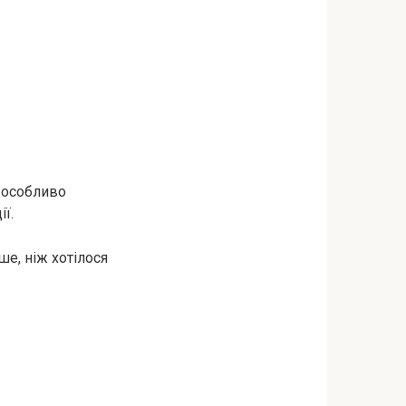
и особливо
ї.
ше, ніж хотілося