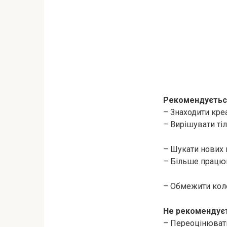
Рекомендуєтьс
– Знаходити креа
– Вирішувати тіл
– Шукати нових 
– Більше працюв
– Обмежити коле
Не рекомендуєт
– Переоцінювати