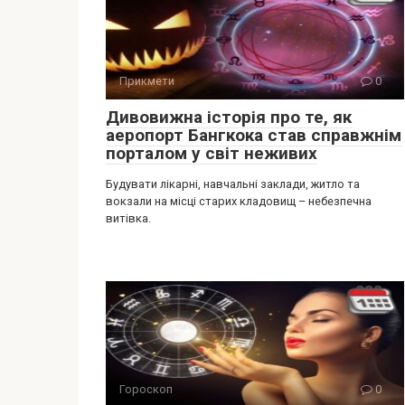
Прикмети
0
Дивовижна історія про те, як
аеропорт Бангкока став справжнім
порталом у світ неживих
Будувати лікарні, навчальні заклади, житло та
вокзали на місці старих кладовищ – небезпечна
витівка.
Гороскоп
0