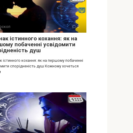
оскоп
0
нак істинного кохання: як на
шому побаченні усвідомити
рідненість душ
к істинного кохання: як на першому побаченні
омити спорідненість душ Кожному хочеться
и
кмети
0