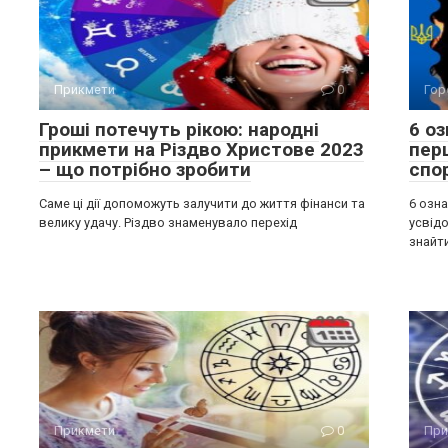
Прикмети
0
Гор
Гроші потечуть рікою: народні
6 оз
прикмети на Різдво Христове 2023
пер
– що потрібно зробити
спо
Саме ці дії допоможуть залучити до життя фінанси та
6 озна
велику удачу. Різдво знаменувало перехід
усвід
знайт
Прикмети
0
При