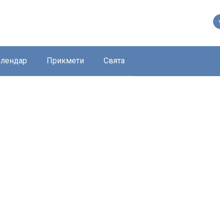
алендар
Прикмети
Свята