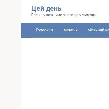
Перейти
Цей день
до
вмісту
Все, що важливо знати про сьогодні
Гороскоп
Іменини
Місячний к