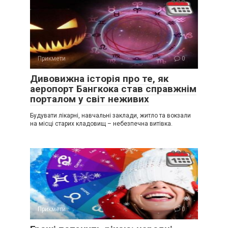
Прикмети
0
Дивовижна історія про те, як
аеропорт Бангкока став справжнім
порталом у світ неживих
Будувати лікарні, навчальні заклади, житло та вокзали
на місці старих кладовищ – небезпечна витівка.
Прикмети
0