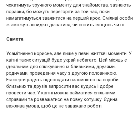
чекатимуть зручного моменту для знайомства, зазнають
поразки, бо можуть перегоріти за той час, поки
намагатимуться зважитися на перший крок. Сміливі особи
ж зможуть швидко дізнатися, чи світить їм щось чи ні.
Самота
Усамітнення корисне, але лише у певні життєві моменти. У
квітні таких ситуацій буде украй небагато. Цей місяць є
ідеальним для спілкування із близькими, друзями,
родичами, проведення часу з другою половинкою.
Експерти радять відповідати взаємністю на спроби
близьких та друзів запросити вас кудись і добре
провести час. У квітні можна займатися спільними
справами та розважатися на повну котушку. Єдина
важлива умова, щоб це не заважало роботі.