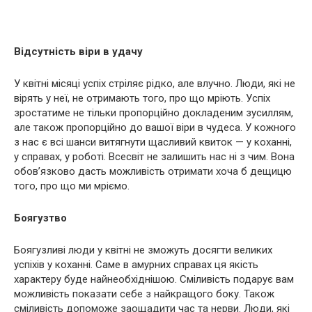
Відсутність віри в удачу
У квітні місяці успіх стріляє рідко, але влучно. Люди, які не
вірять у неї, не отримають того, про що мріють. Успіх
зростатиме не тільки пропорційно докладеним зусиллям,
але також пропорційно до вашої віри в чудеса. У кожного
з нас є всі шанси витягнути щасливий квиток — у коханні,
у справах, у роботі. Всесвіт не залишить нас ні з чим. Вона
обов’язково дасть можливість отримати хоча б дещицю
того, про що ми мріємо.
Боягузтво
Боягузливі люди у квітні не зможуть досягти великих
успіхів у коханні. Саме в амурних справах ця якість
характеру буде найнеобхіднішою. Сміливість подарує вам
можливість показати себе з найкращого боку. Також
сміливість допоможе заощадити час та нерви. Люди, які