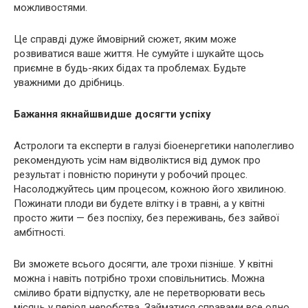
можливостями.
Це справді дуже ймовірний сюжет, яким може
розвиватися ваше життя. Не сумуйте і шукайте щось
приємне в будь-яких бідах та проблемах. Будьте
уважними до дрібниць.
Бажання якнайшвидше досягти успіху
Астрологи та експерти в галузі біоенергетики наполегливо
рекомендують усім нам відволіктися від думок про
результат і повністю поринути у робочий процес.
Насолоджуйтесь цим процесом, кожною його хвилиною.
Пожинати плоди ви будете влітку і в травні, а у квітні
просто жити — без поспіху, без переживань, без зайвої
амбітності.
Ви зможете всього досягти, але трохи пізніше. У квітні
можна і навіть потрібно трохи сповільнитись. Можна
сміливо брати відпустку, але не перетворювати весь
місяць у період неробства. Займатися справами все одно