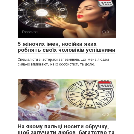
Гороскоп
0
5 жіночих імен, носійки яких
роблять своїх чоловіків успішними
Спеціалісти з ізотерики запевняють, що імена людей
сильно впливають на їх особистість та долю.
Прикмети
0
На якому пальці носити обручку,
щоб залучити любов, багатство та