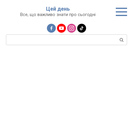
Перейти
Цей день
до
Все, що важливо знати про сьогодні
вмісту
Пошук: