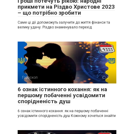
Гроші потечуть рікою: народні
прикмети на Різдво Христове 2023
– що потрібно зробити
Саме ці дії допоможуть залучити до життя фінанси та
велику удачу. Різдво знаменувало перехід
Гороскоп
0
6 ознак істинного кохання: як на
першому побаченні усвідомити
спорідненість душ
6 ознак істинного кохання: як на першому побаченні
усвідомити спорідненість душ Кожному хочеться знайти