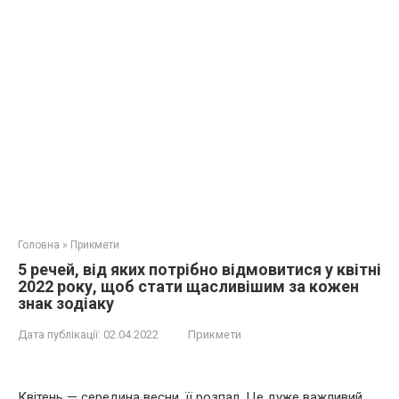
Головна
»
Прикмети
5 речей, від яких потрібно відмовитися у квітні
2022 року, щоб стати щасливішим за кожен
знак зодіаку
Дата публікації:
02.04.2022
Прикмети
Квітень — середина весни, її розпал. Це дуже важливий