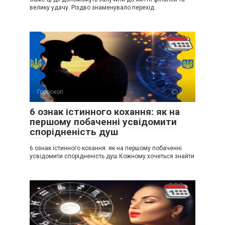
велику удачу. Різдво знаменувало перехід
Гороскоп
0
6 ознак істинного кохання: як на
першому побаченні усвідомити
спорідненість душ
6 ознак істинного кохання: як на першому побаченні
усвідомити спорідненість душ Кожному хочеться знайти