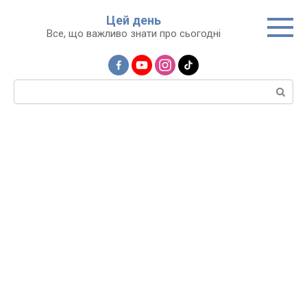
Перейти
Цей день
до
Все, що важливо знати про сьогодні
вмісту
Пошук: