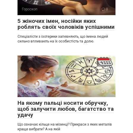
Гороскоп
0
5 жіночих імен, носійки яких
роблять своїх чоловіків успішними
Спеціалісти з ізотерики запевняють, що імена людей
сильно впливають на їх особистість та долю.
Прикмети
0
На якому пальці носити обручку,
щоб залучити любов, багатство та
удачу
Що означає кільце на мізинці? Прикраси з яких металів
краще вибрати? А на якій