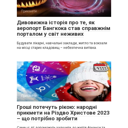
Прикмети
0
Дивовижна історія про те, як
аеропорт Бангкока став справжнім
порталом у світ неживих
Будувати лікарні, навчальні заклади, житло та вокзали
на місці старих кладовищ – небезпечна витівка.
Прикмети
0
Гроші потечуть рікою: народні
прикмети на Різдво Христове 2023
– що потрібно зробити
Саме ці дії допоможуть залучити до життя фінанси та