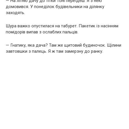
— На літню дачу до тітки Тоні переїдеш. Я з нею
домовився. У понеділок будівельники на ділянку
заходять.
Шура важко опустилася на табурет. Пакетик із насінням
помідорів випав з ослаблих пальців.
— Гнатику, яка дача? Там же щитовий будиночок. Щілини
завтовшки з палець. Я ж там замерзну до ранку.