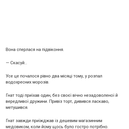
Вона сперлася на підвіконня.
— Скасуй…
Усе це почалося рівно два місяці тому, у розпал
водохресних морозів.
Гнат тоді приїхав один, без своєї вічно незадоволеної й
вередливої дружини. Привіз торт, дивився ласкаво,
метушився.
Гнат завжди приїжджав із дешевим магазинним
медовиком, коли йому щось було гостро потрібно.