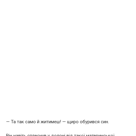
— Та так само й житимеш! — щиро обурився син.
Він навіть сплеснув у долоні від такої материнської