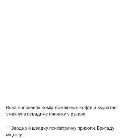
Вона поправила комір домашньої кофти й акуратно
змахнула невидиму пилинку з рукава.
— Заодно й швидку психіатричну прихопи. Бригаду
міцнішу.