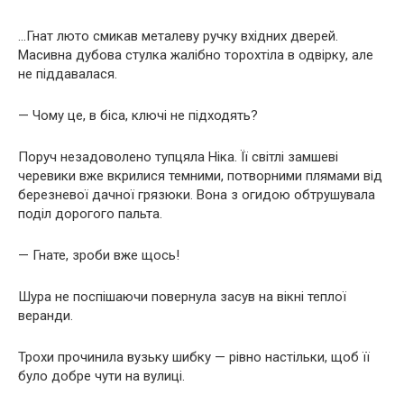
…Гнат люто смикав металеву ручку вхідних дверей.
Масивна дубова стулка жалібно торохтіла в одвірку, але
не піддавалася.
— Чому це, в біса, ключі не підходять?
Поруч незадоволено тупцяла Ніка. Її світлі замшеві
черевики вже вкрилися темними, потворними плямами від
березневої дачної грязюки. Вона з огидою обтрушувала
поділ дорогого пальта.
— Гнате, зроби вже щось!
Шура не поспішаючи повернула засув на вікні теплої
веранди.
Трохи прочинила вузьку шибку — рівно настільки, щоб її
було добре чути на вулиці.