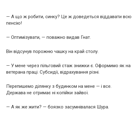
— А що ж робити, синку? Це ж доведеться віддавати всю
пенсію!
— Оптимізувати, — поважно видав Гнат.
Він відсунув порожню чашку на край столу.
— У мене через пільговий стаж знижки є. Оформимо як на
ветерана праці. Субсидії, відрахування різні.
Перепишемо ділянку з будинком на мене — і все.
Держава не отримає ні копійки зайвої.
— А як же жити? — боязко засумнівалася Шура.