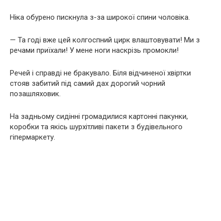
Ніка обурено пискнула з-за широкої спини чоловіка.
— Та годі вже цей колгоспний цирк влаштовувати! Ми з
речами приїхали! У мене ноги наскрізь промокли!
Речей і справді не бракувало. Біля відчиненої хвіртки
стояв забитий під самий дах дорогий чорний
позашляховик.
На задньому сидінні громадилися картонні пакунки,
коробки та якісь шурхітливі пакети з будівельного
гіпермаркету.