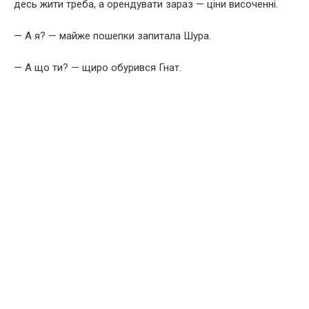
десь жити треба, а орендувати зараз — ціни височенні.
— А я? — майже пошепки запитала Шура.
— А що ти? — щиро обурився Гнат.