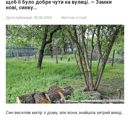
щоб її було добре чути на вулиці. — Замки
нові, синку…
Дата публікації:
03.06.2026
Життєві історії
Син виселяв матір з дому, але вона знайшла хитрий вихід…