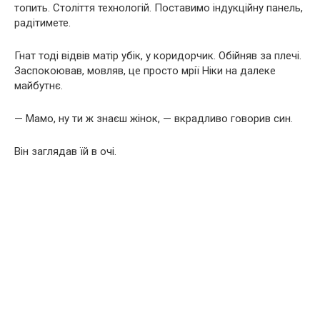
топить. Століття технологій. Поставимо індукційну панель,
радітимете.
Гнат тоді відвів матір убік, у коридорчик. Обійняв за плечі.
Заспокоював, мовляв, це просто мрії Ніки на далеке
майбутнє.
— Мамо, ну ти ж знаєш жінок, — вкрадливо говорив син.
Він заглядав їй в очі.