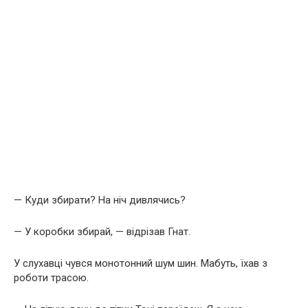
— Куди збирати? На ніч дивлячись?
— У коробки збирай, — відрізав Гнат.
У слухавці чувся монотонний шум шин. Мабуть, їхав з
роботи трасою.