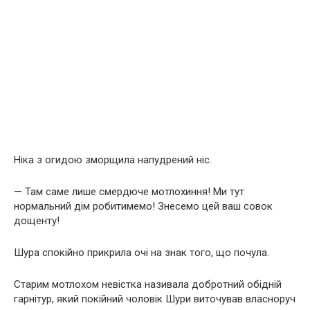
Ніка з огидою зморщила напудрений ніс.
— Там саме лише смердюче мотлохиння! Ми тут
нормальний дім робитимемо! Знесемо цей ваш совок
дощенту!
Шура спокійно прикрила очі на знак того, що почула.
Старим мотлохом невістка називала добротний обідній
гарнітур, який покійний чоловік Шури виточував власноруч