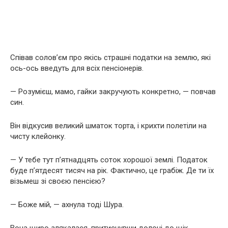
Співав солов’єм про якісь страшні податки на землю, які
ось-ось введуть для всіх пенсіонерів.
— Розумієш, мамо, гайки закручують конкретно, — повчав
син.
Він відкусив великий шматок торта, і крихти полетіли на
чисту клейонку.
— У тебе тут п’ятнадцять соток хорошої землі. Податок
буде п’ятдесят тисяч на рік. Фактично, це грабіж. Де ти їх
візьмеш зі своєю пенсією?
— Боже мій, — ахнула тоді Шура.
Вона щиро злякалася, притиснувши долоні до щік.