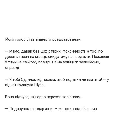
Його голос став відверто роздратованим.
— Мамо, давай без цих істерик і токсичності. Я тобі по
десять тисяч на місяць скидатиму на продукти. Поживеш
у тітки на свіжому повітрі. Не на вулиці ж залишаємо,
справді.
— Я тобі будинок відписала, щоб податки не платити! — у
відчаї крикнула Шура.
Вона відчула, як горло перехоплює спазм.
— Подарунок є подарунок, — жорстко відрізав син.