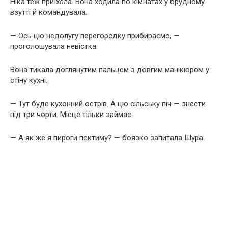
Ніка теж приїхала. Вона ходила по кімнатах у брудному
взутті й командувала.
— Ось цю недолугу перегородку прибираємо, —
проголошувала невістка.
Вона тикала доглянутим пальцем з довгим манікюром у
стіну кухні.
— Тут буде кухонний острів. А цю сільську піч — знести
під три чорти. Місце тільки займає.
— А як же я пироги пектиму? — боязко запитала Шура.