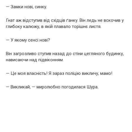
— Замки нові, синку.
Гнат аж відступив від східців ґанку. Він ледь не вскочив у
глибоку калюжу, в якій плавало торішнє листя.
— У якому сенсі нові?
Він загрозливо ступив назад до стіни цегляного будинку,
нависаючи над підвіконням.
— Це моя власність! Я зараз поліцію викличу, мамо!
— Викликай, — миролюбно погодилася Шура.