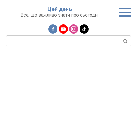
Перейти
Цей день
до
Все, що важливо знати про сьогодні
вмісту
Пошук: