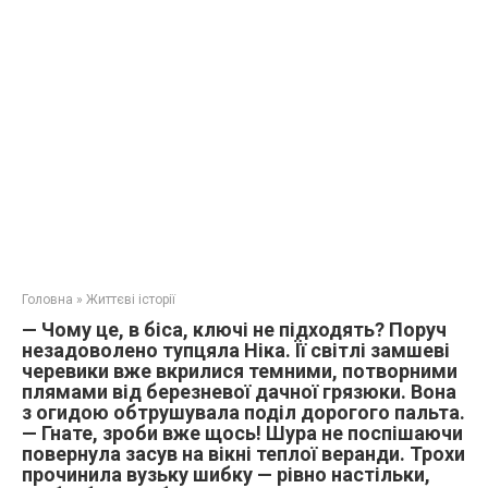
Головна
»
Життєві історії
— Чому це, в біса, ключі не підходять? Поруч
незадоволено тупцяла Ніка. Її світлі замшеві
черевики вже вкрилися темними, потворними
плямами від березневої дачної грязюки. Вона
з огидою обтрушувала поділ дорогого пальта.
— Гнате, зроби вже щось! Шура не поспішаючи
повернула засув на вікні теплої веранди. Трохи
прочинила вузьку шибку — рівно настільки,