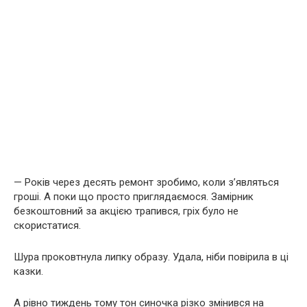
— Років через десять ремонт зробимо, коли з’являться
гроші. А поки що просто приглядаємося. Замірник
безкоштовний за акцією трапився, гріх було не
скористатися.
Шура проковтнула липку образу. Удала, ніби повірила в ці
казки.
А рівно тиждень тому тон синочка різко змінився на