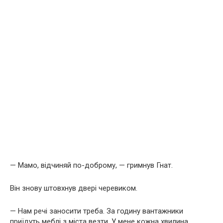
— Мамо, відчиняй по-доброму, — гримнув Гнат.
Він знову штовхнув двері черевиком.
— Нам речі заносити треба. За годину вантажники
приїдуть меблі з міста везти. У мене кожна хвилина