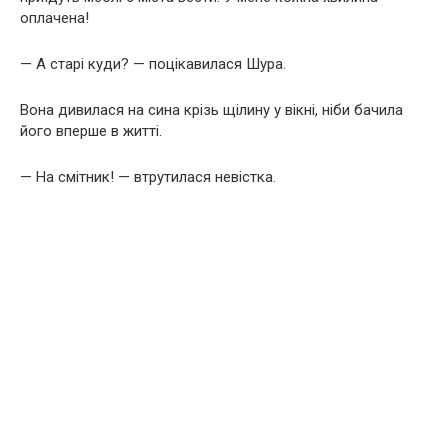
оплачена!
— А старі куди? — поцікавилася Шура.
Вона дивилася на сина крізь щілину у вікні, ніби бачила
його вперше в житті.
— На смітник! — втрутилася невістка.