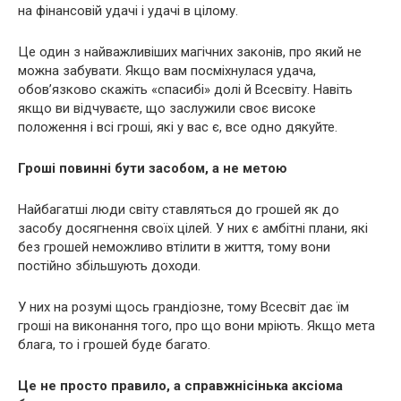
на фінансовій удачі і удачі в цілому.
Це один з найважливіших магічних законів, про який не
можна забувати. Якщо вам посміхнулася удача,
обов’язково скажіть «спасибі» долі й Всесвіту. Навіть
якщо ви відчуваєте, що заслужили своє високе
положення і всі гроші, які у вас є, все одно дякуйте.
Гроші повинні бути засобом, а не метою
Найбагатші люди світу ставляться до грошей як до
засобу досягнення своїх цілей. У них є амбітні плани, які
без грошей неможливо втілити в життя, тому вони
постійно збільшують доходи.
У них на розумі щось грандіозне, тому Всесвіт дає їм
гроші на виконання того, про що вони мріють. Якщо мета
блага, то і грошей буде багато.
Це не просто правило, а справжнісінька аксіома