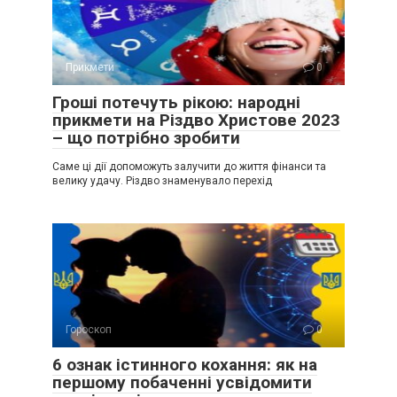
Прикмети
0
Гроші потечуть рікою: народні
прикмети на Різдво Христове 2023
– що потрібно зробити
Саме ці дії допоможуть залучити до життя фінанси та
велику удачу. Різдво знаменувало перехід
Гороскоп
0
6 ознак істинного кохання: як на
першому побаченні усвідомити