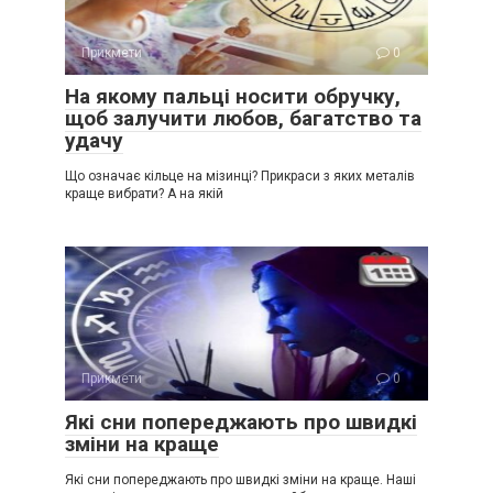
Прикмети
0
На якому пальці носити обручку,
щоб залучити любов, багатство та
удачу
Що означає кільце на мізинці? Прикраси з яких металів
краще вибрати? А на якій
Прикмети
0
Які сни попереджають про швидкі
зміни на краще
Які сни попереджають про швидкі зміни на краще. Наші