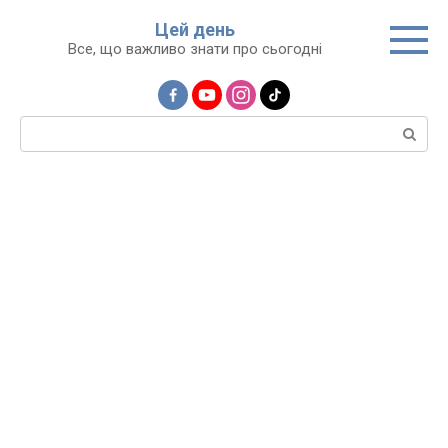
Перейти
Цей день
до
Все, що важливо знати про сьогодні
вмісту
Пошук: