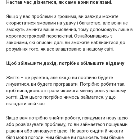
Настав час дізнатися, як саме вони пов’язані.
Якщо у вас проблеми з грошима, ви завжди можете
скористатися змовами на удачу і багатство, але вони не
зможуть змінити ваше мислення, тому допоможуть лише в
короткостроковій перспективі. Ознайомившись з
законами, які описані далі, ви зможете наблизитися до
розуміння того, як все влаштовано в нашому світі.
Щоб збільшити дохід, потрібно збільшити віддачу
Життя – це рулетка, але якщо ви постійно будете
лінуватися, ви будете програвати. Потрібно робити так,
щоб випадковості грали якомога меншу роль у вашому
житті. Для цього потрібно чимось займатися, у що
вкладати свій час.
Якщо вам потрібно знайти роботу, придумати нову ідею
або розв’язувати проблему, то ви займаєтеся пошуками
рішення або виношуєте ідею. Не варто сидіти й чекати
біля моря погоди. Чим більше ви працюєте, тим більше