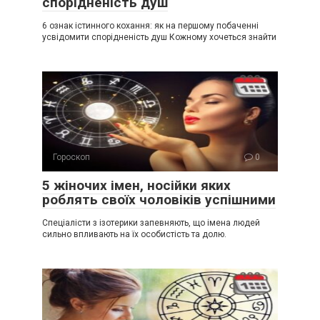
спорідненість душ
6 ознак істинного кохання: як на першому побаченні
усвідомити спорідненість душ Кожному хочеться знайти
Гороскоп
0
5 жіночих імен, носійки яких
роблять своїх чоловіків успішними
Спеціалісти з ізотерики запевняють, що імена людей
сильно впливають на їх особистість та долю.