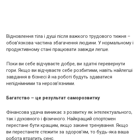
Відновлення тіла і душі після важкого трудового тижня –
обов’язкова частина збагачення людини. У нормальному і
продуктивному стані працювати завжди легше.
Поки ви себе відчуваєте добре, ви здатні перевернути
гори. Якщо ви відчуваєте себе розбитими, навіть найлегші
завдання в бізнесі й на роботі будуть здаватися
непіднімними та нерозв’язними.
Багатство – це результат саморозвитку
Фінансова удача виникає з розвитку як інтелектуального,
так і духовного і фізичного. Найкращий спортсмен
перестане бути кращим, якщо закине тренування. Якщо
ви перестанете стежити за здоров’ям, то будь-яка ваша
робота втратить сенс.