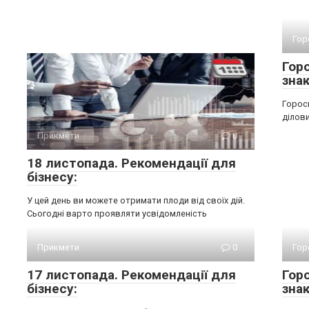
Гор
Гор
знак
Горос
ділови
Прикмети
0
18 листопада. Рекомендації для
бізнесу:
У цей день ви можете отримати плоди від своїх дій.
Сьогодні варто проявляти усвідомленість
Прикмети
0
Гор
17 листопада. Рекомендації для
Гор
бізнесу:
знак