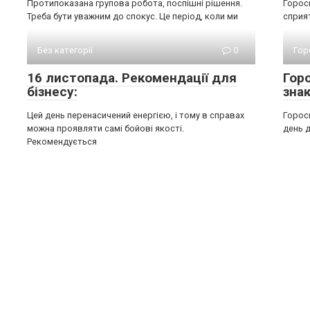
Протипоказана групова робота, поспішні рішення.
Горос
Треба бути уважним до спокус. Це період, коли ми
сприят
Без категорії
0
Гор
16 листопада. Рекомендації для
Гор
бізнесу:
знак
Цей день перенасичений енергією, і тому в справах
Горос
можна проявляти самі бойові якості.
день д
Рекомендується