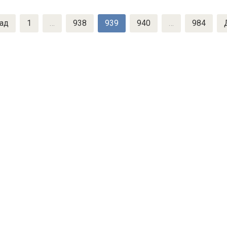
ад
1
…
938
939
940
…
984