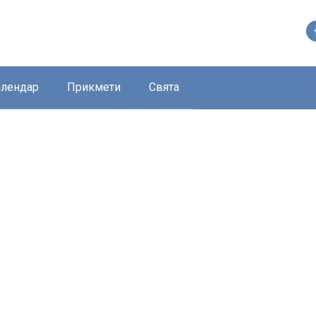
алендар
Прикмети
Свята