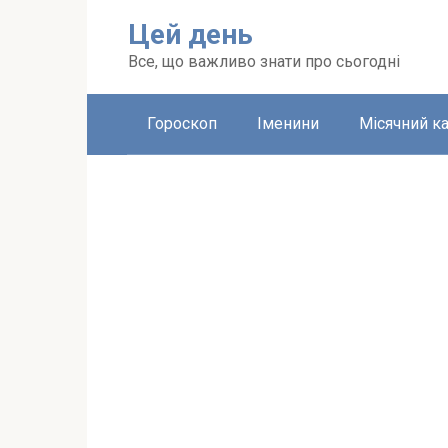
Перейти
Цей день
до
вмісту
Все, що важливо знати про сьогодні
Гороскоп
Іменини
Місячний к