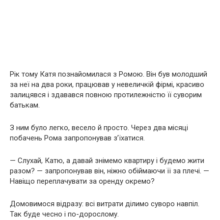
Рік тому Катя познайомилася з Ромою. Він був молодший
за неї на два роки, працював у невеличкій фірмі, красиво
залицявся і здавався повною протилежністю її суворим
батькам.
З ним було легко, весело й просто. Через два місяці
побачень Рома запропонував з’їхатися.
— Слухай, Катю, а давай знімемо квартиру і будемо жити
разом? — запропонував він, ніжно обіймаючи її за плечі. —
Навіщо переплачувати за оренду окремо?
Домовимося відразу: всі витрати ділимо суворо навпіл.
Так буде чесно і по-дорослому.