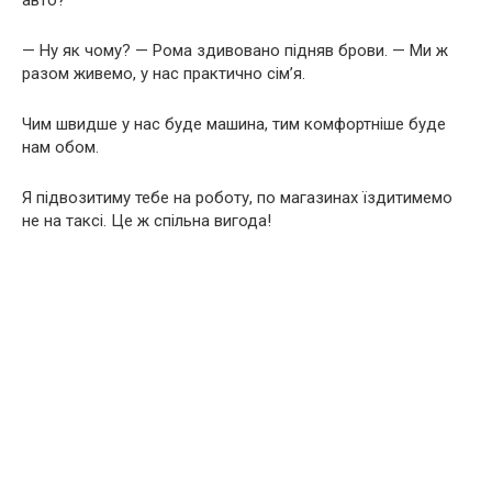
— Ну як чому? — Рома здивовано підняв брови. — Ми ж
разом живемо, у нас практично сім’я.
Чим швидше у нас буде машина, тим комфортніше буде
нам обом.
Я підвозитиму тебе на роботу, по магазинах їздитимемо
не на таксі. Це ж спільна вигода!