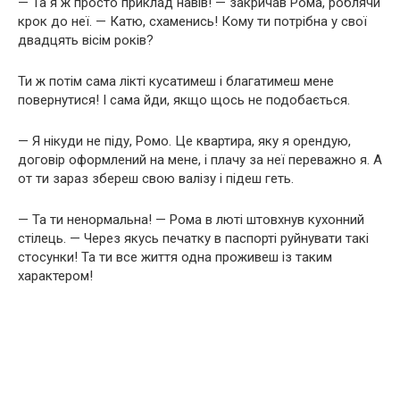
— Та я ж просто приклад навів! — закричав Рома, роблячи
крок до неї. — Катю, схаменись! Кому ти потрібна у свої
двадцять вісім років?
Ти ж потім сама лікті кусатимеш і благатимеш мене
повернутися! І сама йди, якщо щось не подобається.
— Я нікуди не піду, Ромо. Це квартира, яку я орендую,
договір оформлений на мене, і плачу за неї переважно я. А
от ти зараз збереш свою валізу і підеш геть.
— Та ти ненормальна! — Рома в люті штовхнув кухонний
стілець. — Через якусь печатку в паспорті руйнувати такі
стосунки! Та ти все життя одна проживеш із таким
характером!