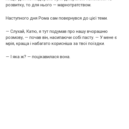
розвитку, то для нього — марнотратством.
Наступного дня Рома сам повернувся до цієї теми.
— Слухай, Катю, я тут подумав про нашу вчорашню
розмову, — почав він, насипаючи собі пасту. — У мене є
мрія, краща і набагато корисніша за твої поїздки.
— І яка ж? — поцікавилася вона.