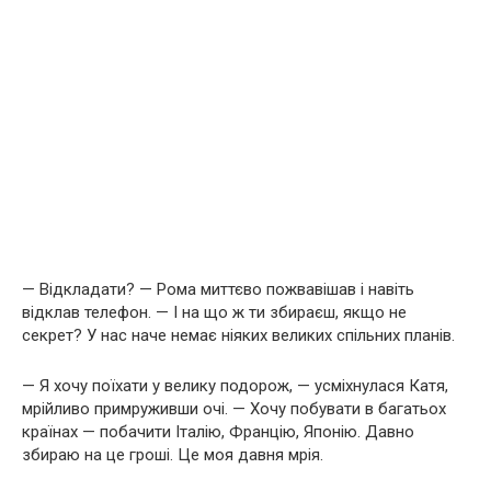
— Відкладати? — Рома миттєво пожвавішав і навіть
відклав телефон. — І на що ж ти збираєш, якщо не
секрет? У нас наче немає ніяких великих спільних планів.
— Я хочу поїхати у велику подорож, — усміхнулася Катя,
мрійливо примруживши очі. — Хочу побувати в багатьох
країнах — побачити Італію, Францію, Японію. Давно
збираю на це гроші. Це моя давня мрія.