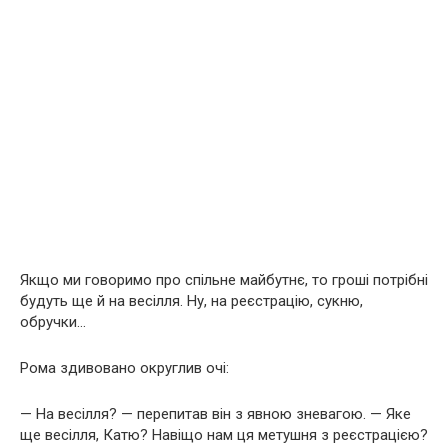
Якщо ми говоримо про спільне майбутнє, то гроші потрібні
будуть ще й на весілля. Ну, на реєстрацію, сукню,
обручки…
Рома здивовано округлив очі:
— На весілля? — перепитав він з явною зневагою. — Яке
ще весілля, Катю? Навіщо нам ця метушня з реєстрацією?