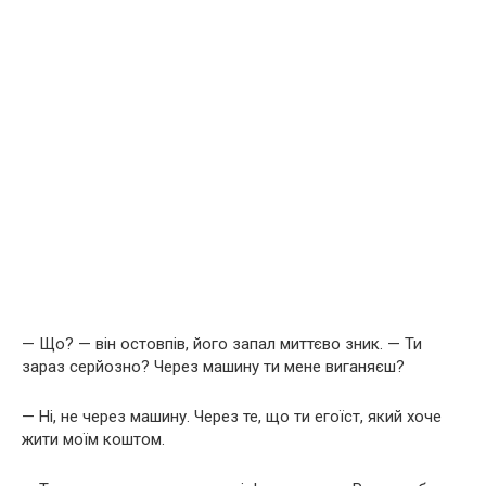
— Що? — він остовпів, його запал миттєво зник. — Ти
зараз серйозно? Через машину ти мене виганяєш?
— Ні, не через машину. Через те, що ти егоїст, який хоче
жити моїм коштом.