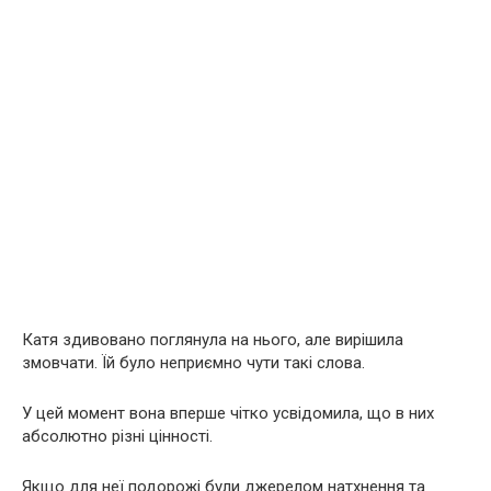
Катя здивовано поглянула на нього, але вирішила
змовчати. Їй було неприємно чути такі слова.
У цей момент вона вперше чітко усвідомила, що в них
абсолютно різні цінності.
Якщо для неї подорожі були джерелом натхнення та