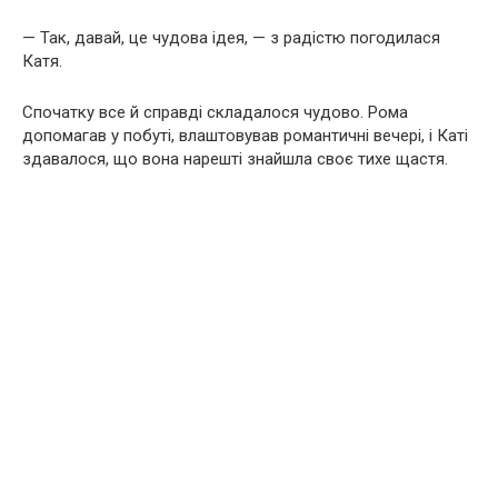
— Так, давай, це чудова ідея, — з радістю погодилася
Катя.
Спочатку все й справді складалося чудово. Рома
допомагав у побуті, влаштовував романтичні вечері, і Каті
здавалося, що вона нарешті знайшла своє тихе щастя.