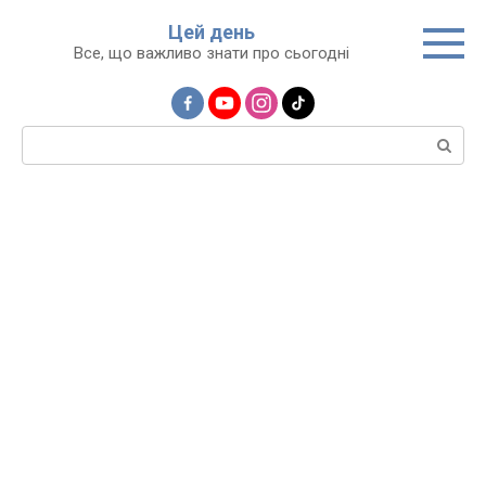
Перейти
Цей день
до
Все, що важливо знати про сьогодні
вмісту
Пошук: