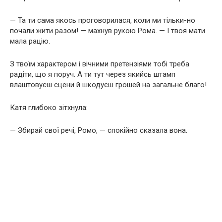
— Та ти сама якось проговорилася, коли ми тільки-но
почали жити разом! — махнув рукою Рома. — І твоя мати
мала рацію.
З твоїм характером і вічними претензіями тобі треба
радіти, що я поруч. А ти тут через якийсь штамп
влаштовуєш сцени й шкодуєш грошей на загальне благо!
Катя глибоко зітхнула:
— Збирай свої речі, Ромо, — спокійно сказала вона.