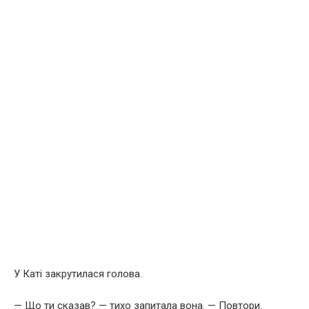
У Каті закрутилася голова.
— Що ти сказав? — тихо запитала вона. — Повтори.