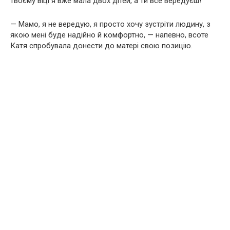
твоєму віці я вже мала двох дітей, а ти все вередуєш!
— Мамо, я не вередую, я просто хочу зустріти людину, з
якою мені буде надійно й комфортно, — напевно, всоте
Катя спробувала донести до матері свою позицію.