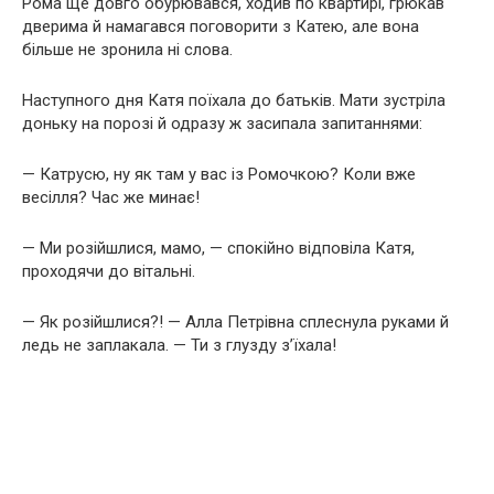
Рома ще довго обурювався, ходив по квартирі, грюкав
дверима й намагався поговорити з Катею, але вона
більше не зронила ні слова.
Наступного дня Катя поїхала до батьків. Мати зустріла
доньку на порозі й одразу ж засипала запитаннями:
— Катрусю, ну як там у вас із Ромочкою? Коли вже
весілля? Час же минає!
— Ми розійшлися, мамо, — спокійно відповіла Катя,
проходячи до вітальні.
— Як розійшлися?! — Алла Петрівна сплеснула руками й
ледь не заплакала. — Ти з глузду з’їхала!