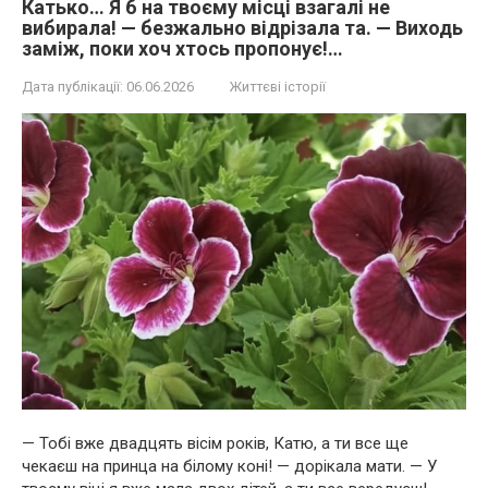
Катько… Я б на твоєму місці взагалі не
вибирала! — безжально відрізала та. — Виходь
заміж, поки хоч хтось пропонує!…
Дата публікації:
06.06.2026
Життєві історії
— Тобі вже двадцять вісім років, Катю, а ти все ще
чекаєш на принца на білому коні! — дорікала мати. — У