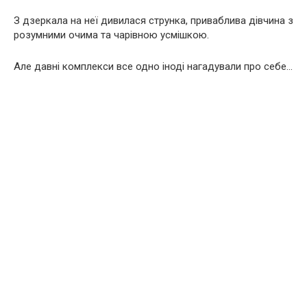
З дзеркала на неї дивилася струнка, приваблива дівчина з
розумними очима та чарівною усмішкою.
Але давні комплекси все одно іноді нагадували про себе…