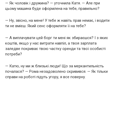
— Як чоловік і дружина? — уточнила Катя. — Але при
цьому машина буде оформлена на тебе, правильно?
— Ну, звісно, на мене! У тебе ж навіть прав немає, і водити
ти не вмієш. Який сенс оформляти її на тебе?
— А виплачувати цей борг ти мені як збираєшся? І з яких
коштів, якщо у нас витрати навпіл, а твоя зарплата
заледве покриває твою частку оренди та твої особисті
потреби?
— Катю, ну ми ж близькі люди! Що за меркантильність
почалася? — Рома незадоволено скривився. — Як тільки
справи на роботі підуть угору, я все поверну.