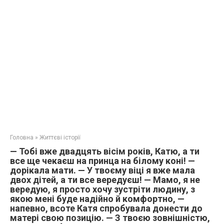
Головна
»
Життєві історії
— Тобі вже двадцять вісім років, Катю, а ти
все ще чекаєш на принца на білому коні! —
дорікала мати. — У твоєму віці я вже мала
двох дітей, а ти все вередуєш! — Мамо, я не
вередую, я просто хочу зустріти людину, з
якою мені буде надійно й комфортно, —
напевно, всоте Катя спробувала донести до
матері свою позицію. — З твоєю зовнішністю,