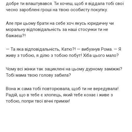
добре ти влаштувався. Ти хочеш, щоб я віддала тобі свої
чесно зароблені гроші на твою особисту покупку.
Але при цьому брати на себе хоч якусь юридичну чи
моральну відповідальність за наші стосунки ти не
бажаєш?!
— Та яка відповідальність, Катю?! — вибухнув Рома. — Я
живу з тобою, я ділю з тобою побут! Хіба цього мало?
Чому всі жінки так зациклені на цьому дурному заміжжі?
Тобі мама твою голову забила?
Вона ж сама тобі повторювала, щоб ти не вередувала!
Радій, що в тебе є хлопець, який тебе кохає і живе з
тобою, попри твої вічні примхи!