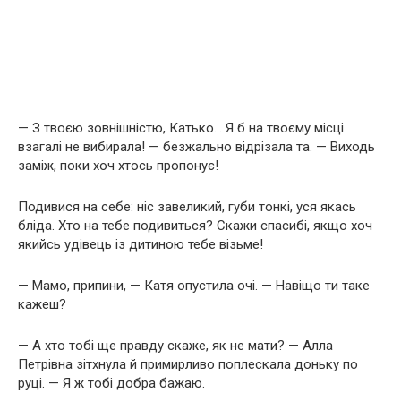
— З твоєю зовнішністю, Катько… Я б на твоєму місці
взагалі не вибирала! — безжально відрізала та. — Виходь
заміж, поки хоч хтось пропонує!
Подивися на себе: ніс завеликий, губи тонкі, уся якась
бліда. Хто на тебе подивиться? Скажи спасибі, якщо хоч
якийсь удівець із дитиною тебе візьме!
— Мамо, припини, — Катя опустила очі. — Навіщо ти таке
кажеш?
— А хто тобі ще правду скаже, як не мати? — Алла
Петрівна зітхнула й примирливо поплескала доньку по
руці. — Я ж тобі добра бажаю.