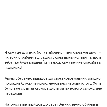
Я кажу це для всіх, бо тут зібралися твої справжні друзі —
як вони стрибали від радості, коли дізналися про те, що в
тебе теж буде машина. Їм я також кажу велике спасибі за
підтримку!
Артем обережно підійшов до своєї нової машини, лагідно
погладив блискуче крило, немов пестив живу істоту. Хотів
було вже сісти за кермо, відчути запах нового салону, але
передумав.
Натомість він підійшов до своєї Оленки, ніжно обійняв її