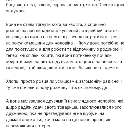
боці, якщо тут, звісно, справа нечиста, якщо Оленка щось
задумала.
Вона не стала тягнути кота за хвоста, а спокійно
розповіла про випадково куплений лотерейний квиток,
виграш, що випав на нього, її рішення витратити ці гроші
на покупку машини для чоловіка — йому вона потрібна не
для покатушок, а для роботи та відпочинку з родиною, і
тепер їхні спільні кошти, які вони потихеньку почали
збирати саме на авто, підуть замість цього на внесок за
іпотекою, щоб швидше мати своє збільшене гніздечко.
Хлопці просто розцвіли усмішками, загомоніли радісно, і
тут же почали ділову розмову: що, як, почому, де.
А вона милувалася друзями її ненаглядного чоловіка, які
щиро раділи удачі свого товариша, захоплювалися його
дружиною, яка не претендувала ні на шубу, ні на
діамантове кольє, хоча мала на це повне право, як
переможниця лотереї.