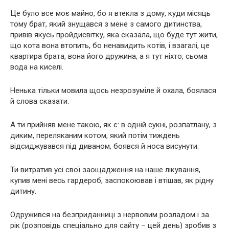
Це було все моє майно, бо я втекла з дому, куди місяць
тому брат, який знущався з мене з самого дитинства,
привів якусь пройдисвітку, яка сказала, що буде тут жити,
що кота вона втопить, бо ненавидить котів, і взагалі, це
квартира брата, вона його дружина, а я тут ніхто, сьома
вода на киселі.
Ненька тільки мовила щось незрозуміле й охала, боялася
й слова сказати.
А ти прийняв мене такою, як є: в одній сукні, розпатлану, з
диким, переляканим котом, який потім тиждень
відсиджувався під диваном, боявся й носа висунути.
Ти витратив усі свої заощадження на наше лікування,
купив мені весь гардероб, заспокоював і втішав, як рідну
дитину.
Одружився на безприданниці з нервовим розладом і за
рік (розповідь спеціально для сайту – цей день) зробив з