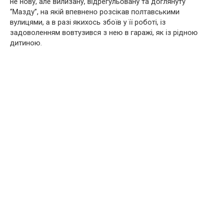
не нову, але вилизану, відрегульовану та доглянуту
“Мазду”, на якій впевнено розсікав полтавськими
вулицями, а в разі якихось збоїв у її роботі, із
задоволенням вовтузився з нею в гаражі, як із рідною
дитиною.