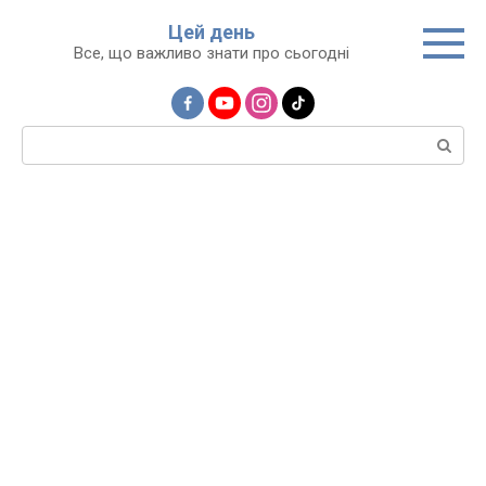
Перейти
Цей день
до
Все, що важливо знати про сьогодні
вмісту
Пошук: