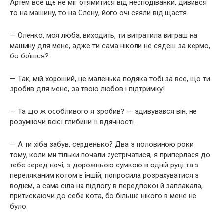
Артем все ще не міг отямитися від несподіванки, дивився
то на машину, то на Олену, його очі сяяли від щастя.
— Оленко, моя люба, виходить, ти витратила виграш на
машину для мене, адже ти сама ніколи не сядеш за кермо,
бо боїшся?
— Так, мій хороший, це маленька подяка тобі за все, що ти
зробив для мене, за твою любов і підтримку!
— Та що ж особливого я зробив? — здивувався він, не
розуміючи всієї глибини її вдячності.
— А ти хіба забув, серденько? Два з половиною роки
тому, коли ми тільки почали зустрічатися, я приперлася до
тебе серед ночі, з дорожньою сумкою в одній руці та з
переляканим котом в іншій, попросила розрахуватися з
водієм, а сама сіла на підлогу в передпокої й заплакала,
притискаючи до себе кота, бо більше нікого в мене не
було.