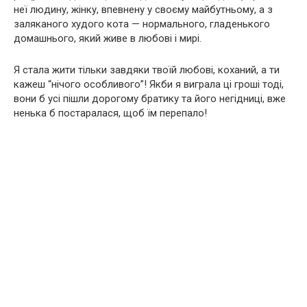
неї людину, жінку, впевнену у своєму майбутньому, а з
заляканого худого кота — нормального, гладенького
домашнього, який живе в любові і мирі.
Я стала жити тільки завдяки твоїй любові, коханий, а ти
кажеш “нічого особливого”! Якби я виграла ці гроші тоді,
вони б усі пішли дорогому братику та його негідниці, вже
ненька б постаралася, щоб їм перепало!