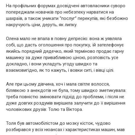
На профільних форумах досвідчені автовласники суворо
попереджали новачків про небезпеку нарватися на
шахраїв, а також уникати “послуг” перекупів, які безбожно
накручують ціни, деруть, як липку.
Олена мало не впала в повну депресію: вона ж уявляла
собі, що дасть оголошення про покупку, їй зателефонує
якийсь порядний дядечко, який терміново продає гарну
машинку за дуже привабливою ціною, розповість усе
докладно, і вони укладуть угоду швидко та
взаємовигідно, як то кажуть, і вовки ситі, і вівці цілі.
Але при цьому дівчина, хоч і мала світле волосся,
білявкою з анекдотів не була, тому швидко зметикувала:
треба повністю змінювати підхід до проблеми, і після не
дуже довгих роздумів вирішила залучити до її вирішення
чоловікових друзів: Толю та Віктора.
Толя був автомобілістом до мозку кісток, чудово
розбирався у всіх нюансах і характеристиках машин, мав