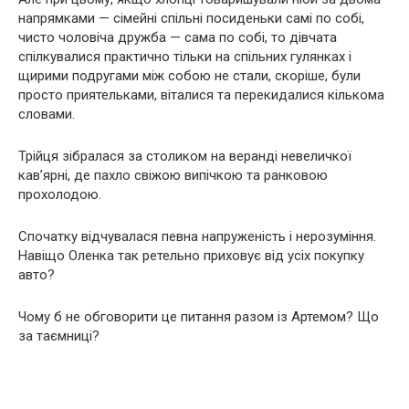
напрямками — сімейні спільні посиденьки самі по собі,
чисто чоловіча дружба — сама по собі, то дівчата
спілкувалися практично тільки на спільних гулянках і
щирими подругами між собою не стали, скоріше, були
просто приятельками, віталися та перекидалися кількома
словами.
Трійця зібралася за столиком на веранді невеличкої
кав’ярні, де пахло свіжою випічкою та ранковою
прохолодою.
Спочатку відчувалася певна напруженість і нерозуміння.
Навіщо Оленка так ретельно приховує від усіх покупку
авто?
Чому б не обговорити це питання разом із Артемом? Що
за таємниці?