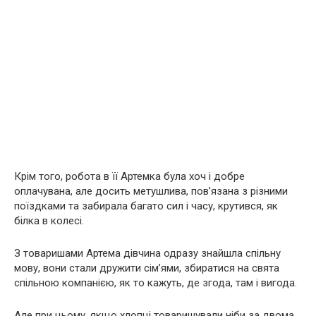
Крім того, робота в її Артемка була хоч і добре
оплачувана, але досить метушлива, пов’язана з різними
поїздками та забирала багато сил і часу, крутився, як
білка в колесі.
З товаришами Артема дівчина одразу знайшла спільну
мову, вони стали дружити сім’ями, збиратися на свята
спільною компанією, як то кажуть, де згода, там і вигода.
Але при цьому, якщо хлопці товаришували ніби за двома