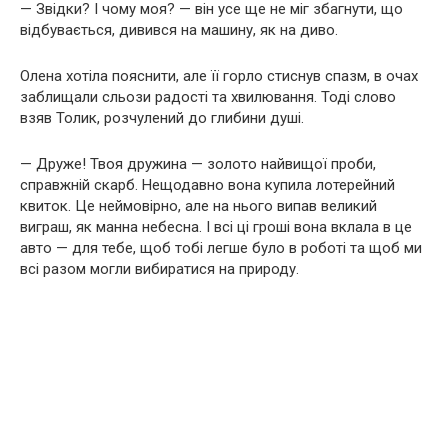
— Звідки? І чому моя? — він усе ще не міг збагнути, що
відбувається, дивився на машину, як на диво.
Олена хотіла пояснити, але її горло стиснув спазм, в очах
заблищали сльози радості та хвилювання. Тоді слово
взяв Толик, розчулений до глибини душі.
— Друже! Твоя дружина — золото найвищої проби,
справжній скарб. Нещодавно вона купила лотерейний
квиток. Це неймовірно, але на нього випав великий
виграш, як манна небесна. І всі ці гроші вона вклала в це
авто — для тебе, щоб тобі легше було в роботі та щоб ми
всі разом могли вибиратися на природу.