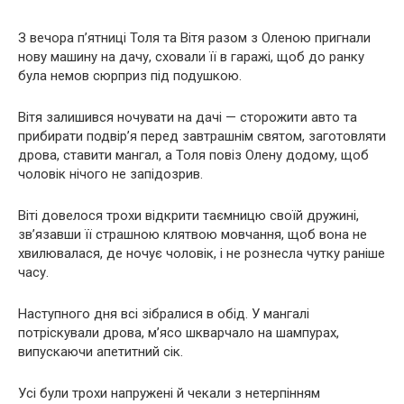
З вечора п’ятниці Толя та Вітя разом з Оленою пригнали
нову машину на дачу, сховали її в гаражі, щоб до ранку
була немов сюрприз під подушкою.
Вітя залишився ночувати на дачі — сторожити авто та
прибирати подвір’я перед завтрашнім святом, заготовляти
дрова, ставити мангал, а Толя повіз Олену додому, щоб
чоловік нічого не запідозрив.
Віті довелося трохи відкрити таємницю своїй дружині,
зв’язавши її страшною клятвою мовчання, щоб вона не
хвилювалася, де ночує чоловік, і не рознесла чутку раніше
часу.
Наступного дня всі зібралися в обід. У мангалі
потріскували дрова, м’ясо шкварчало на шампурах,
випускаючи апетитний сік.
Усі були трохи напружені й чекали з нетерпінням