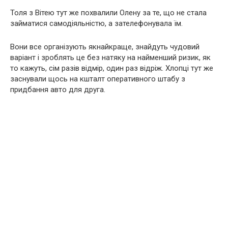
Толя з Вітею тут же похвалили Олену за те, що не стала
займатися самодіяльністю, а зателефонувала їм.
Вони все організують якнайкраще, знайдуть чудовий
варіант і зроблять це без натяку на найменший ризик, як
то кажуть, сім разів відмір, один раз відріж. Хлопці тут же
заснували щось на кшталт оперативного штабу з
придбання авто для друга.