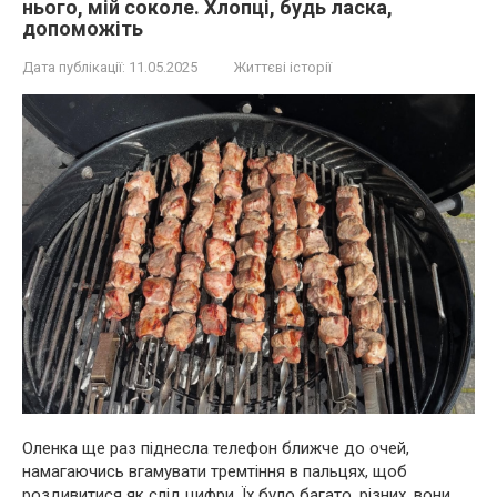
нього, мій соколе. Хлопці, будь ласка,
допоможіть
Дата публікації:
11.05.2025
Життєві історії
Оленка ще раз піднесла телефон ближче до очей,
намагаючись вгамувати тремтіння в пальцях, щоб
роздивитися як слід цифри. Їх було багато, різних, вони