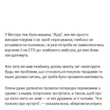
У Віктора теж була машина, “Ауді”, але він просто
використовував її як засіб пересування, глибоко не
розумівся на поломках, і в разі потреби не замислюючись
відганяв її на СТО до знайомого майстра, де вже йому
лагодитимуть.
Але зате він мав неабияку ділову хватку, міг залагодити
будь-які проблеми, що стосуються покупок-продажів та
інших ділових питань, де треба було проявити кмітливість.
Олена дуже делікатно провела попередні перемовини з
одним і з іншим, попросила зустрітися, а також, щоб про
це ніхто-ніхто не знав — ні їхні дружини, ні її чоловік. “Усе
поясню при зустрічі”, — сказала вона, зберігаючи інтригу.