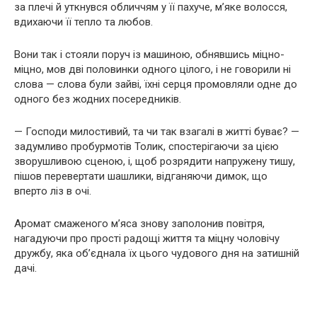
за плечі й уткнувся обличчям у її пахуче, м’яке волосся,
вдихаючи її тепло та любов.
Вони так і стояли поруч із машиною, обнявшись міцно-
міцно, мов дві половинки одного цілого, і не говорили ні
слова — слова були зайві, їхні серця промовляли одне до
одного без жодних посередників.
— Господи милостивий, та чи так взагалі в житті буває? —
задумливо пробурмотів Толик, спостерігаючи за цією
зворушливою сценою, і, щоб розрядити напружену тишу,
пішов перевертати шашлики, відганяючи димок, що
вперто ліз в очі.
Аромат смаженого м’яса знову заполонив повітря,
нагадуючи про прості радощі життя та міцну чоловічу
дружбу, яка об’єднала їх цього чудового дня на затишній
дачі.