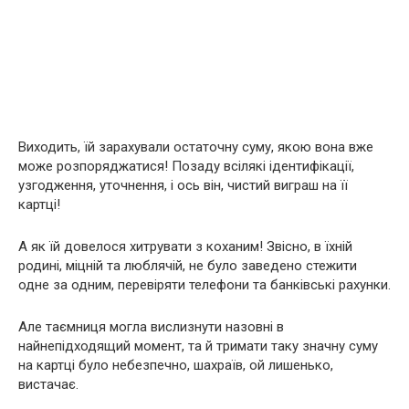
Виходить, їй зарахували остаточну суму, якою вона вже
може розпоряджатися! Позаду всілякі ідентифікації,
узгодження, уточнення, і ось він, чистий виграш на її
картці!
А як їй довелося хитрувати з коханим! Звісно, в їхній
родині, міцній та люблячій, не було заведено стежити
одне за одним, перевіряти телефони та банківські рахунки.
Але таємниця могла вислизнути назовні в
найнепідходящий момент, та й тримати таку значну суму
на картці було небезпечно, шахраїв, ой лишенько,
вистачає.