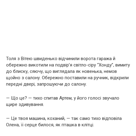
Толя з Вітею швиденько відчинили ворота гаража й
обережно викотили на подвір’я світло-сіру “Хонду”, вимиту
до блиску, сяючу, що виглядала як новенька, немов
щойно з салону. Обережно поставили на ручник, відкрили
передні двері, запрошуючи до салону.
— Що це? — тихо спитав Артем, у його голосі звучало
щире здивування.
— Це твоя машина, коханий, — так само тихо відповіла
Олена, її серце билося, як пташка в клітці.