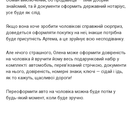
Обман виключений, бо продавець — їхній добрий
знайомий, та й документи оформить державний нотаріус,
усе буде як слід.
Якщо вона хоче зробити чоловікові справжній сюрприз,
доведеться оформляти покупку на неї, інакше потрібна
буде присутність Артема, а це зруйнує всю несподіванку.
Але нічого страшного, Олена може оформити довіреність
на чоловіка й вручити йому весь подарунковий набір у
комплекті: автомобіль, перев’язаний стрічкою, документи
на нього, довіреність, номерні знаки, ключі — сідай і їдь,
як то кажуть, щасливої дороги!
Переоформити авто на чоловіка можна буде потім у
будь-який момент, коли буде зручно.