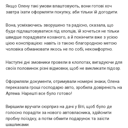
Якщо Олену такі умови влаштовують, вони готові хоч
завтра їхати оформляти покупку, аби тільки їй догодити.
Вона, усміхаючись зворушено та радісно, сказала, що
буде підлаштовуватися під хлопців, їй хочеться не тільки
швидше порадувати коханого, а й покінчити вже з усією
цією конспірацією: навіть із такою благородною метою
чоловіка обманювати якось не по собі, некомфортно.
Наступні дні змовники провели в клопотах, вигадуючи для
своїх половинок різні відмовки, щоб не викликати підозр.
Оформляли документи, отримували номерні знаки, Олена
переказала гроші господарю авто, зробила довіреність на
Артема. Нарешті все було готово!
Вирішили вручати сюрприз на дачі у Віті, щоб було де
голосно порадіти за нового автовласника, здійснити
пробну поїздку, а потім обмити подарунок та заїсти
шашликами.