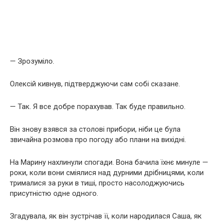
— Зрозуміло.
Олексій кивнув, підтверджуючи сам собі сказане.
— Так. Я все добре порахував. Так буде правильно.
Він знову взявся за столові прибори, ніби це була
звичайна розмова про погоду або плани на вихідні.
На Марину нахлинули спогади. Вона бачила їхнє минуле —
роки, коли вони сміялися над дурними дрібницями, коли
трималися за руки в тиші, просто насолоджуючись
присутністю одне одного.
Згадувала, як він зустрічав її, коли народилася Саша, як