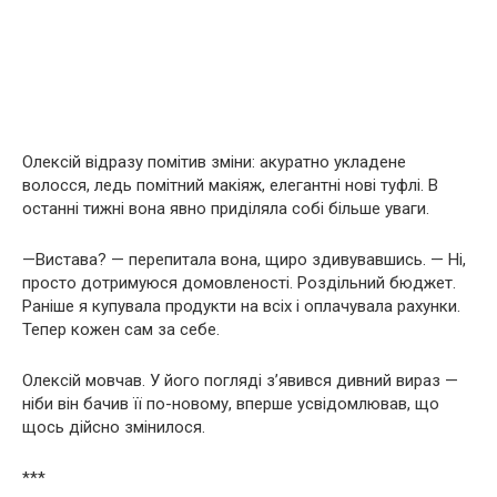
Олексій відразу помітив зміни: акуратно укладене
волосся, ледь помітний макіяж, елегантні нові туфлі. В
останні тижні вона явно приділяла собі більше уваги.
—Вистава? — перепитала вона, щиро здивувавшись. — Ні,
просто дотримуюся домовленості. Роздільний бюджет.
Раніше я купувала продукти на всіх і оплачувала рахунки.
Тепер кожен сам за себе.
Олексій мовчав. У його погляді з’явився дивний вираз —
ніби він бачив її по-новому, вперше усвідомлював, що
щось дійсно змінилося.
***