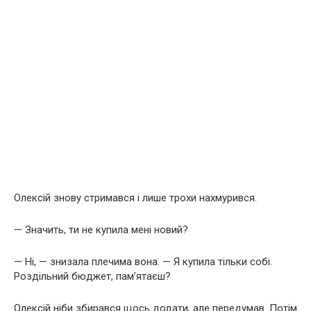
Олексій знову стримався і лише трохи нахмурився.
— Значить, ти не купила мені новий?
— Ні, — знизала плечима вона. — Я купила тільки собі.
Роздільний бюджет, пам’ятаєш?
Олексій ніби збирався щось додати, але передумав. Потім