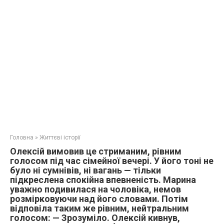
Головна
»
Життєві історії
Олексій вимовив це стриманим, рівним
голосом під час сімейної вечері. У його тоні не
було ні сумнівів, ні вагань — тільки
підкреслена спокійна впевненість. Марина
уважно подивилася на чоловіка, немов
розмірковуючи над його словами. Потім
відповіла таким же рівним, нейтральним
голосом: — Зрозуміло. Олексій кивнув,