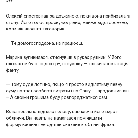
***
Олексій спостерігав за дружиною, поки вона прибирала зі
столу. Його голос прозвучав рівно, майже відсторонено,
коли він нарешті заговорив:
— Ти домогосподарка, не працюєш.
Марина зупинилася, стиснувши в руках рушник. У його
словах не було ні докору, ні сумніву — тільки констатація
факту.
— Тому буде логічно, якщо я просто виділятиму певну
суму на твої особисті витрати і на Сашу, — продовжив він.
– А своїми грошима буду розпоряджатися сам.
Вона повільно підняла голову, вивчаючи його вираз
обличчя. Він навіть не намагався пом’якшити
формулювання, не одягав сказане в обтічні фрази.