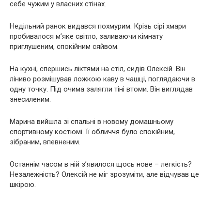
себе чужим у власних стінах.
Недільний ранок видався похмурим. Крізь сірі хмари
пробивалося м’яке світло, заливаючи кімнату
приглушеним, спокійним сяйвом.
На кухні, спершись ліктями на стіл, сидів Олексій. Він
ліниво розмішував ложкою каву в чашці, поглядаючи в
одну точку. Під очима залягли тіні втоми. Він виглядав
знесиленим.
Марина вийшла зі спальні в новому домашньому
спортивному костюмі. Її обличчя було спокійним,
зібраним, впевненим.
Останнім часом в ній з’явилося щось нове – легкість?
Незалежність? Олексій не міг зрозуміти, але відчував це
шкірою.