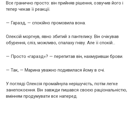
Все гранично просто: він прийняв рішення, озвучив його і
тепер чекав її реакції.
— Гаразд, — спокійно промовила вона.
Олексій моргнув, явно збитий з пантелику. Він очікував
обурення, сліз, можливо, спалаху гніву. Але її спокій…
— Просто «гаразд»? — перепитав він, нахмуривши брови.
— Так, — Марина уважно подивилася йому в очі.
У погляді Олексія промайнула нерішучість, потім легке
занепокоєння. Він завжди пишався своєю раціональністю,
вмінням продумувати все наперед.