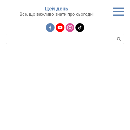
Перейти
Цей день
до
Все, що важливо знати про сьогодні
вмісту
Пошук: