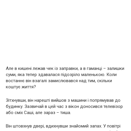
Але в кишені лежав чек із заправки, а в гаманці – залишки
суми, яка тепер здавалася підозріло маленькою. Коли
востаннє він взагалі замислювався над тим, скільки
коштує життя?
Зітхнувши, він нарешті вийшов з машини і попрямував до
будинку. Зазвичай в цей час з вікон доносився телевізор
або сміх Саші, але зараз – тиша.
Він штовхнув двері, вдихнувши знайомий запах. У повітрі