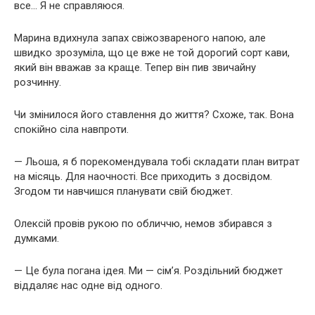
все… Я не справляюся.
Марина вдихнула запах свіжозвареного напою, але
швидко зрозуміла, що це вже не той дорогий сорт кави,
який він вважав за краще. Тепер він пив звичайну
розчинну.
Чи змінилося його ставлення до життя? Схоже, так. Вона
спокійно сіла навпроти.
— Льоша, я б порекомендувала тобі складати план витрат
на місяць. Для наочності. Все приходить з досвідом.
Згодом ти навчишся планувати свій бюджет.
Олексій провів рукою по обличчю, немов збирався з
думками.
— Це була погана ідея. Ми — сім’я. Роздільний бюджет
віддаляє нас одне від одного.