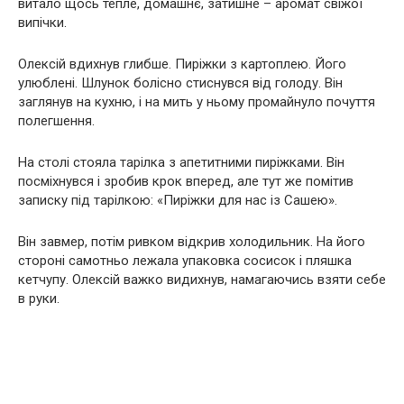
витало щось тепле, домашнє, затишне – аромат свіжої
випічки.
Олексій вдихнув глибше. Пиріжки з картоплею. Його
улюблені. Шлунок болісно стиснувся від голоду. Він
заглянув на кухню, і на мить у ньому промайнуло почуття
полегшення.
На столі стояла тарілка з апетитними пиріжками. Він
посміхнувся і зробив крок вперед, але тут же помітив
записку під тарілкою: «Пиріжки для нас із Сашею».
Він завмер, потім ривком відкрив холодильник. На його
стороні самотньо лежала упаковка сосисок і пляшка
кетчупу. Олексій важко видихнув, намагаючись взяти себе
в руки.