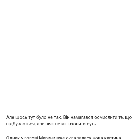
Але щось тут було не так. Він намагався осмислити те, що
відбувається, але ніяк не міг вхопити суть.
Однак у голові Марини вже складалася нова картина