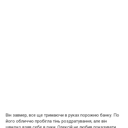
Він завмер, все ще тримаючи в руках порожню банку. По
його обличчю пробігла тінь роздратування, але він
швидко взяв себе в руки. Олексій не любив показувати