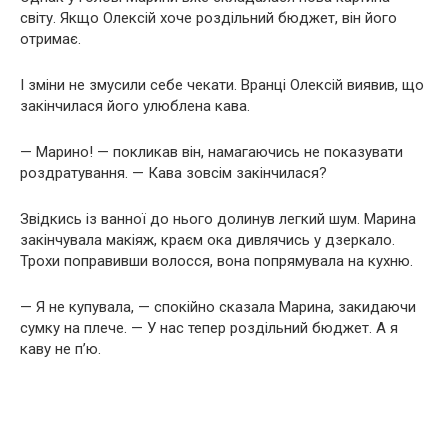
світу. Якщо Олексій хоче роздільний бюджет, він його
отримає.
І зміни не змусили себе чекати. Вранці Олексій виявив, що
закінчилася його улюблена кава.
— Марино! — покликав він, намагаючись не показувати
роздратування. — Кава зовсім закінчилася?
Звідкись із ванної до нього долинув легкий шум. Марина
закінчувала макіяж, краєм ока дивлячись у дзеркало.
Трохи поправивши волосся, вона попрямувала на кухню.
— Я не купувала, — спокійно сказала Марина, закидаючи
сумку на плече. — У нас тепер роздільний бюджет. А я
каву не п’ю.