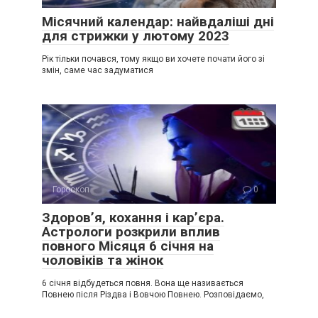
Місячний календар: найвдаліші дні
для стрижки у лютому 2023
Рік тільки почався, тому якщо ви хочете почати його зі
змін, саме час задуматися
Гороскоп
0
Здоров’я, кохання і кар’єра.
Астрологи розкрили вплив
повного Місяця 6 січня на
чоловіків та жінок
6 січня відбудеться повня. Вона ще називається
Повнею після Різдва і Вовчою Повнею. Розповідаємо,