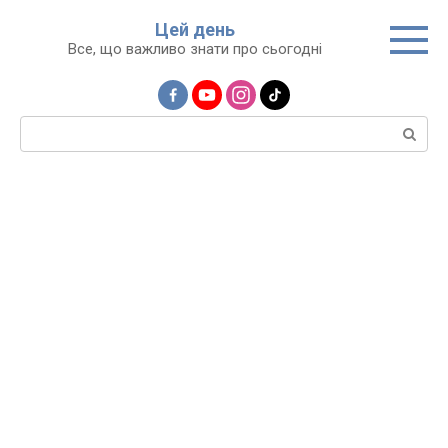
Перейти
Цей день
до
Все, що важливо знати про сьогодні
вмісту
Пошук: