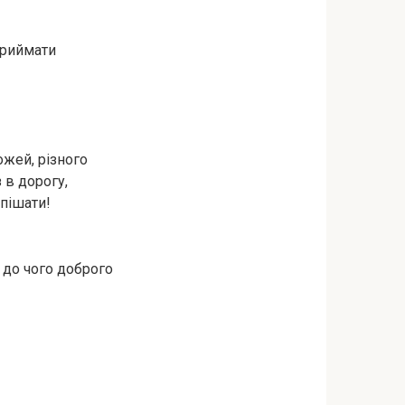
приймати
ожей, різного
 в дорогу,
спішати!
 до чого доброго