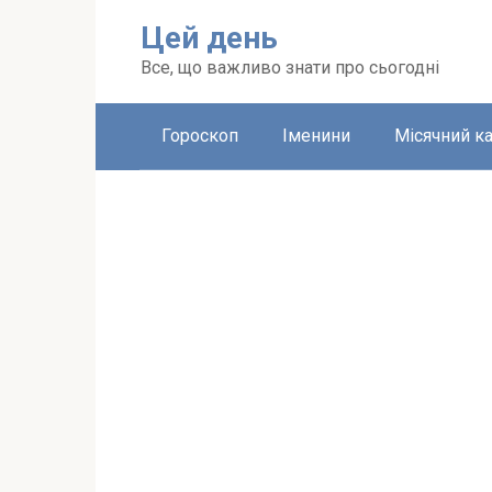
Перейти
Цей день
до
вмісту
Все, що важливо знати про сьогодні
Гороскоп
Іменини
Місячний к