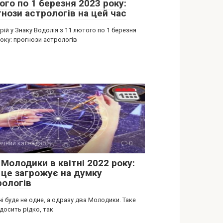
ого по 1 березня 2023 року:
гнози астрологів на цей час
ій у Знаку Водолія з 11 лютого по 1 березня
оку: прогнози астрологів
ячний календар
0
Молодики в квітні 2022 року:
 це загрожує на думку
рологів
ні буде не одне, а одразу два Молодики. Таке
досить рідко, так