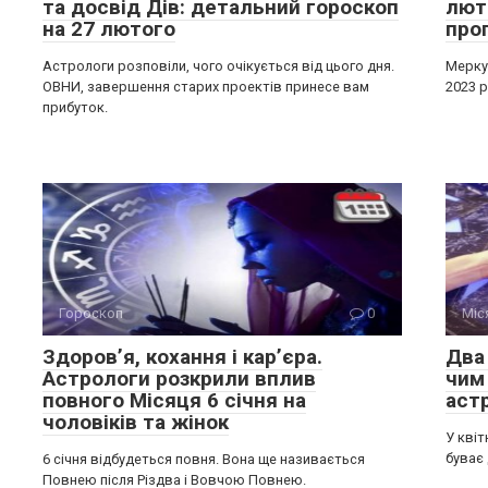
та досвід Дів: детальний гороскоп
лют
на 27 лютого
про
Астрологи розповіли, чого очікується від цього дня.
Меркур
ОВНИ, завершення старих проектів принесе вам
2023 р
прибуток.
Гороскоп
0
Міс
Здоров’я, кохання і кар’єра.
Два 
Астрологи розкрили вплив
чим
повного Місяця 6 січня на
аст
чоловіків та жінок
У квіт
буває 
6 січня відбудеться повня. Вона ще називається
Повнею після Різдва і Вовчою Повнею.