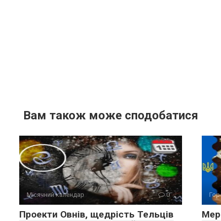
Вам також може сподобатися
Місячний календар
0
Гор
Проекти Овнів, щедрість Тельців
Мерк