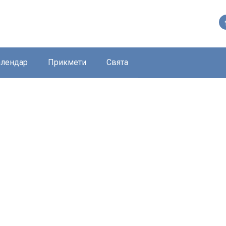
алендар
Прикмети
Свята