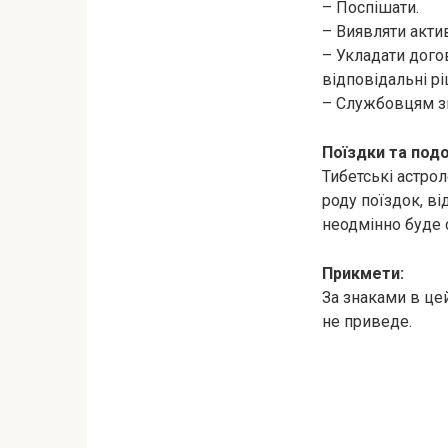
– Поспішати.
– Виявляти актив
– Укладати дого
відповідальні р
– Службовцям зв
Поїздки та под
Тибетські астро
роду поїздок, ві
неодмінно буде с
Прикмети:
За знаками в це
не приведе.