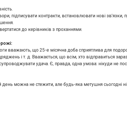
ність.
вори, підписувати контракти, встановлювати нові зв’язки, 
ішення.
ертатися до керівників з проханнями.
орожі:
логи вважають, що 25-е місячна доба сприятлива для подор
дряджень і т. д. Вважається, що всім, хто відправиться зараз
упроводжувати удача. Є, правда, одна умова: нікуди не по
й день можна не стежити, але будь-яка метушня сьогодні ні