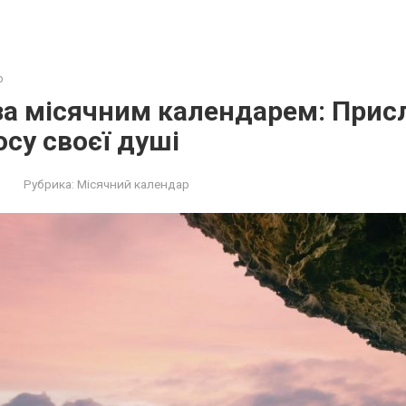
р
за місячним календарем: Прис
осу своєї душі
Рубрика:
Місячний календар