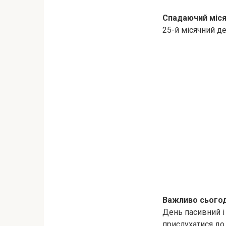
Спадаючий міс
25-й місячний д
Важливо сьогод
День пасивний і 
прислухатися до