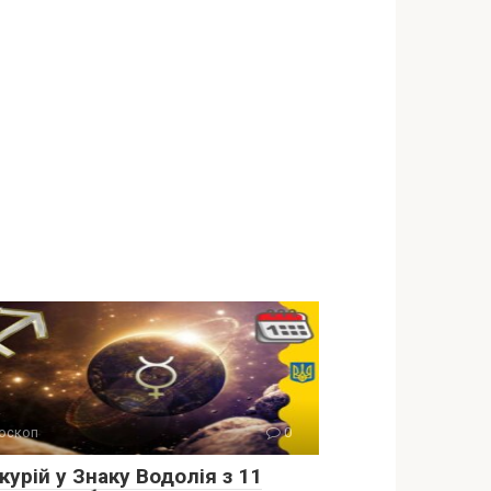
оскоп
0
урій у Знаку Водолія з 11