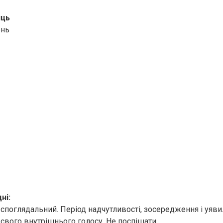
яць
ень
ні:
споглядальний. Період надчутливості, зосередження і уяви.
 свого внутрішнього голосу. Не поспішати.