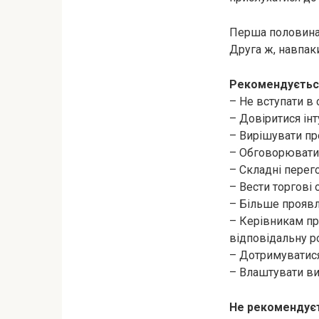
Перша половина 
Друга ж, навпак
Рекомендуєтьс
– Не вступати в 
– Довіритися інт
– Вирішувати про
– Обговорювати 
– Складні перег
– Вести торгові 
– Більше проявля
– Керівникам пр
відповідальну р
– Дотримуватися
– Влаштувати ви
Не рекомендуєт