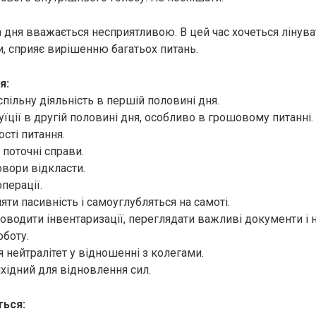
дня вважається несприятливою. В цей час хочеться лінувати
и, сприяє вирішенню багатьох питань.
я:
спільну діяльність в першій половині дня.
уїції в другій половині дня, особливо в грошовому питанні.
сті питання.
поточні справи.
овори відкласти.
операції.
ти пасивність і самоуглубляться на самоті.
оводити інвентаризації, переглядати важливі документи і 
оботу.
 нейтралітет у відношенні з колегами.
хідний для відновлення сил.
ься: