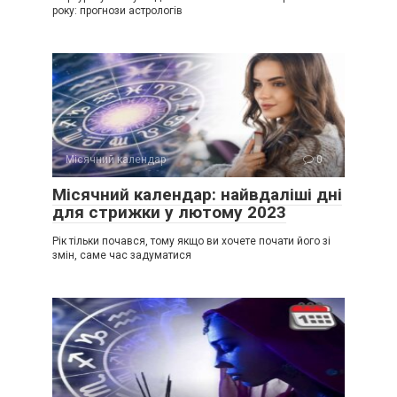
року: прогнози астрологів
Місячний календар
0
Місячний календар: найвдаліші дні
для стрижки у лютому 2023
Рік тільки почався, тому якщо ви хочете почати його зі
змін, саме час задуматися