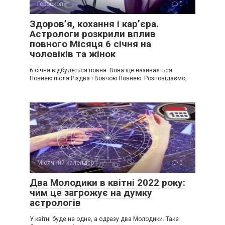
Гороскоп
0
Здоров’я, кохання і кар’єра.
Астрологи розкрили вплив
повного Місяця 6 січня на
чоловіків та жінок
6 січня відбудеться повня. Вона ще називається
Повнею після Різдва і Вовчою Повнею. Розповідаємо,
Місячний календар
0
Два Молодики в квітні 2022 року:
чим це загрожує на думку
астрологів
У квітні буде не одне, а одразу два Молодики. Таке