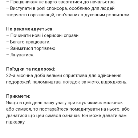
– Працівникам не варто звертатися до начальства.
– Виступати в ролі спонсора, особливо для людей
творчості і організацій, пов’язаних з духовним розвитком.
Не рекомендується:
– Починати нові і серйозні справи.
– Багато працювати.
– Займатися торгівлею.
– Лінуватися.
Поїздки та подорожі:
22-а місячна доба вельми сприятлива для здійснення
подорожей, паломництва, поїздок за місто, відряджень.
Прикмети:
Якщо в цей день вашу увагу притягує якийсь малюнок
або символ, то постарайтеся помедитувати на нього, або
дізнатися що цей символ означає. Він може давати вам
підказку.