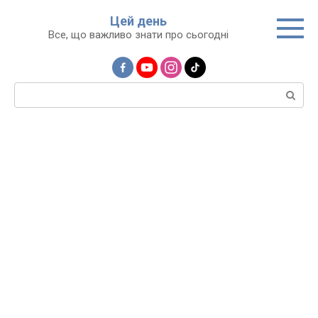
Перейти
Цей день
до
Все, що важливо знати про сьогодні
вмісту
Пошук: