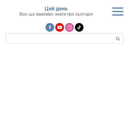
Перейти
Цей день
до
Все, що важливо знати про сьогодні
вмісту
Пошук: