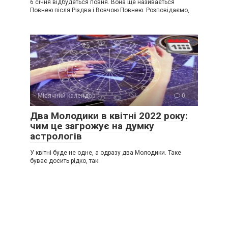
6 січня відбудеться повня. Вона ще називається
Повнею після Різдва і Вовчою Повнею. Розповідаємо,
Місячний календар
0
Два Молодики в квітні 2022 року:
чим це загрожує на думку
астрологів
У квітні буде не одне, а одразу два Молодики. Таке
буває досить рідко, так