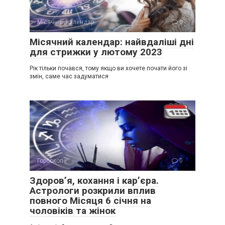
Місячний календар
0
Місячний календар: найвдаліші дні
для стрижки у лютому 2023
Рік тільки почався, тому якщо ви хочете почати його зі
змін, саме час задуматися
Гороскоп
0
Здоров’я, кохання і кар’єра.
Астрологи розкрили вплив
повного Місяця 6 січня на
чоловіків та жінок