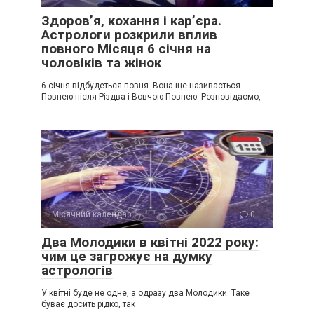
Здоров’я, кохання і кар’єра.
Астрологи розкрили вплив
повного Місяця 6 січня на
чоловіків та жінок
6 січня відбудеться повня. Вона ще називається
Повнею після Різдва і Вовчою Повнею. Розповідаємо,
Місячний календар
0
Два Молодики в квітні 2022 року:
чим це загрожує на думку
астрологів
У квітні буде не одне, а одразу два Молодики. Таке
буває досить рідко, так