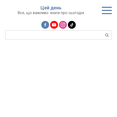
Перейти
Цей день
до
Все, що важливо знати про сьогодні
вмісту
Пошук: