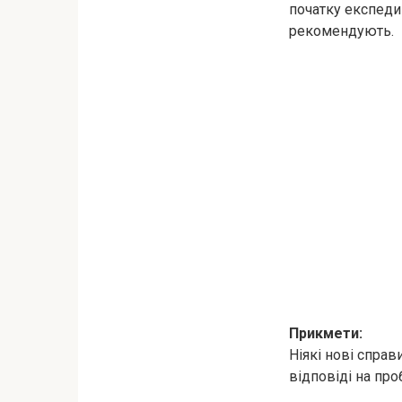
початку експедиц
рекомендують.
Прикмети:
Ніякі нові справ
відповіді на про