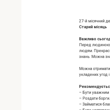
27-й місячний д
Старий місяць
Важливо сьогод
Перед людиною с
людям. Прекрасн
знань. Можна зна
Можна отримати 
укладених угод 
Рекомендуєтьс
– Бути уважним 
– Роздати борги.
– Займатися бла