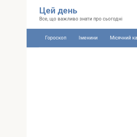
Перейти
Цей день
до
вмісту
Все, що важливо знати про сьогодні
Гороскоп
Іменини
Місячний к