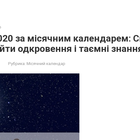
р
020 за місячним календарем: С
ти одкровення і таємні знанн
Рубрика:
Місячний календар