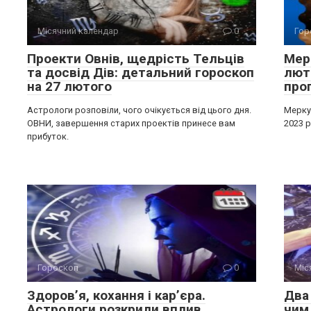
Місячний календар
0
Гор
Проекти Овнів, щедрість Тельців
Мерк
та досвід Дів: детальний гороскоп
лют
на 27 лютого
про
Астрологи розповіли, чого очікується від цього дня.
Меркур
ОВНИ, завершення старих проектів принесе вам
2023 р
прибуток.
Гороскоп
0
Міс
Здоров’я, кохання і кар’єра.
Два 
Астрологи розкрили вплив
чим