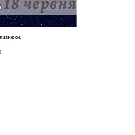
Близнюки.
3