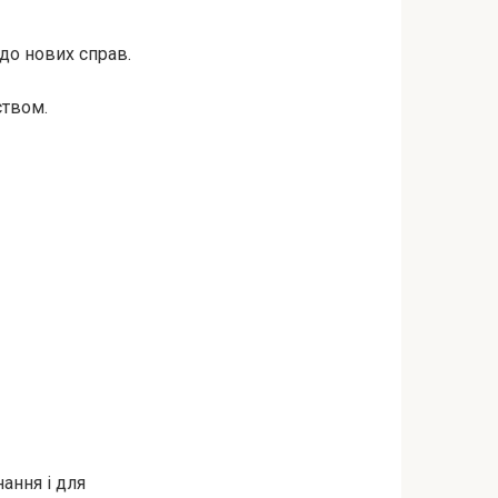
 до нових справ.
ством.
ання і для