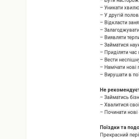
– Бути насторож
– Уникати хвилю
– У другій полов
– Відкласти зан
– Залагоджувати
– Виявляти терпи
– Займатися на
– Приділяти час 
– Вести неспішну
– Намічати нові 
– Вирушати в по
Не рекомендуєт
– Займатись біз
– Хвалитися сво
– Починати нові 
Поїздки та под
Прекрасний пері