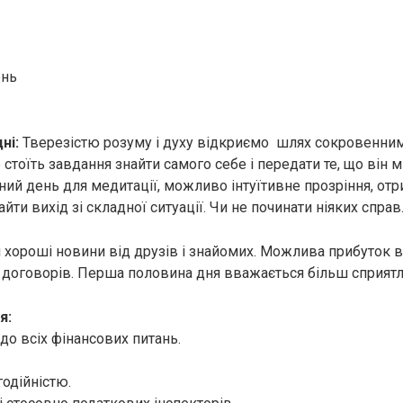
ень
ні:
Тверезістю розуму і духу відкриємо шлях сокровенним
тоїть завдання знайти самого себе і передати те, що він м
ий день для медитації, можливо інтуїтивне прозріння, от
йти вихід зі складної ситуації. Чи не починати ніяких справ
хороші новини від друзів і знайомих. Можлива прибуток в
і договорів. Перша половина дня вважається більш сприят
я:
до всіх фінансових питань.
годійністю.