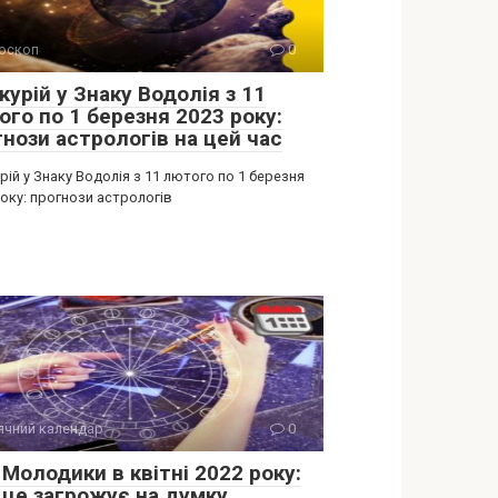
оскоп
0
урій у Знаку Водолія з 11
ого по 1 березня 2023 року:
гнози астрологів на цей час
ій у Знаку Водолія з 11 лютого по 1 березня
оку: прогнози астрологів
ячний календар
0
Молодики в квітні 2022 року:
 це загрожує на думку