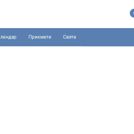
алендар
Прикмети
Свята