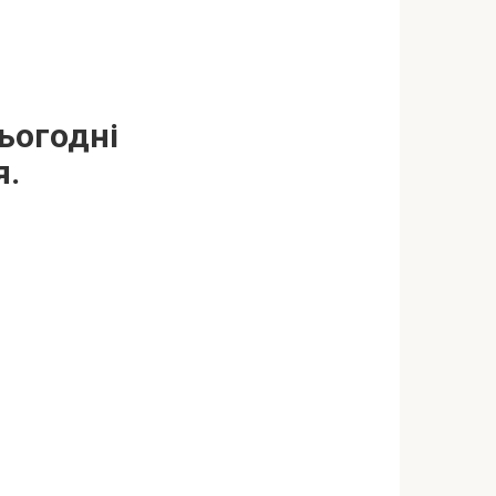
ьогодні
я.