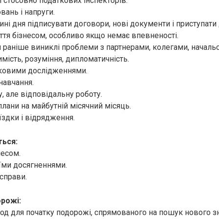
і стосовно податкових інспекторів.
вань і напруги.
ині дня підписувати договори, нові документи і приступати
яття бізнесом, особливо якщо немає впевненості.
 раніше виниклі проблеми з партнерами, колегами, началь
мість, розуміння, дипломатичність.
уковими дослідженнями.
навчання.
, але відповідальну роботу.
плани на майбутній місячний місяць.
їздки і відрядження.
ься:
несом.
їми досягненнями.
справи.
орожі:
од для початку подорожі, спрямованого на пошук нового зн