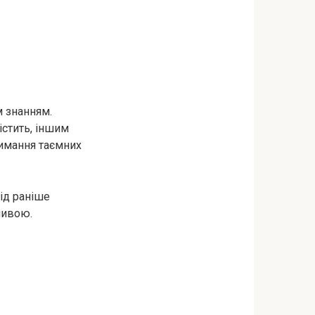
 знанням.
істить, іншим
римання таємних
.
ід раніше
ливою.