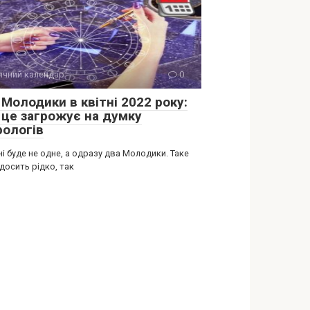
ячний календар
0
Молодики в квітні 2022 року:
 це загрожує на думку
рологів
ні буде не одне, а одразу два Молодики. Таке
досить рідко, так