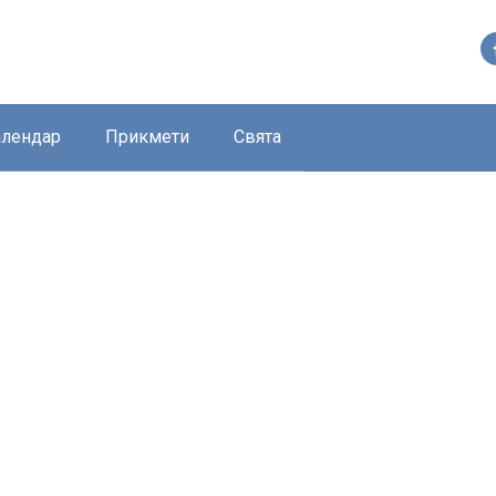
алендар
Прикмети
Свята