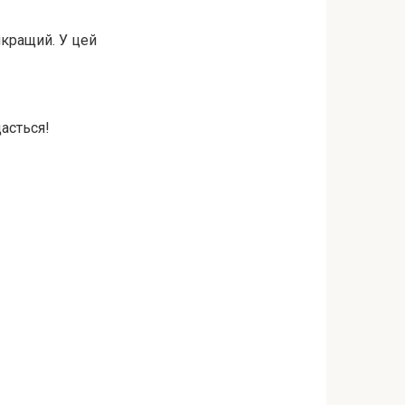
йкращий. У цей
дасться!