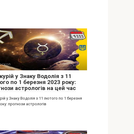
оскоп
0
урій у Знаку Водолія з 11
ого по 1 березня 2023 року:
гнози астрологів на цей час
ій у Знаку Водолія з 11 лютого по 1 березня
оку: прогнози астрологів