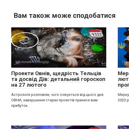
Вам також може сподобатися
Місячний календар
0
Гор
Проекти Овнів, щедрість Тельців
Мерк
та досвід Дів: детальний гороскоп
лют
на 27 лютого
про
Астрологи розповіли, чого очікується від цього дня.
Меркур
ОВНИ, завершення старих проектів принесе вам
2023 р
прибуток.