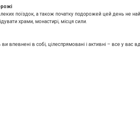
орожі
алеких поїздок, а також початку подорожей цей день не на
дувати храми, монастирі, місця сили.
ви впевнені в собі, цілеспрямовані і активні – все у вас в