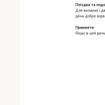
Поїздки та под
Для великих і д
день добре відві
Прикмети
Якщо в цей день 