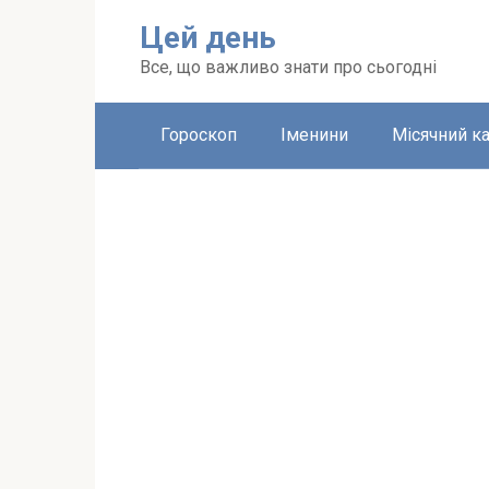
Перейти
Цей день
до
вмісту
Все, що важливо знати про сьогодні
Гороскоп
Іменини
Місячний к