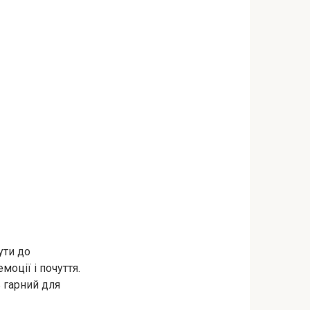
ути до
оції і почуття.
ь гарний для