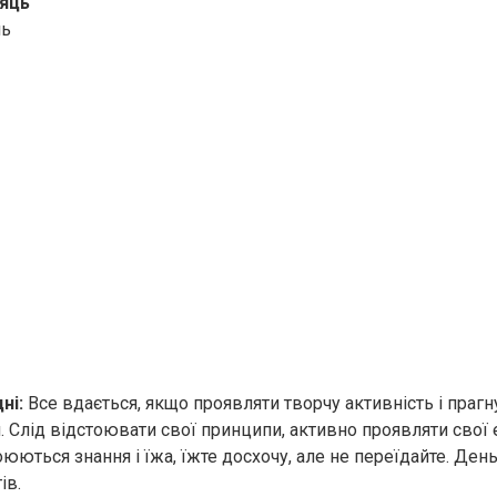
яць
нь
ні:
Все вдається, якщо проявляти творчу активність і прагн
 Слід відстоювати свої принципи, активно проявляти свої ем
ються знання і їжа, їжте досхочу, але не переїдайте. Ден
ів.