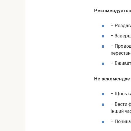
Рекомендуєтьс
– Роздав
– Заверш
– Провод
перестано
– Вживат
Не рекомендує
– Щось в
– Вести ф
інший час
– Почина