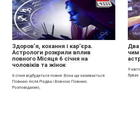
Гороскоп
0
Міс
Здоров’я, кохання і кар’єра.
Два 
Астрологи розкрили вплив
чим
повного Місяця 6 січня на
аст
чоловіків та жінок
У квіт
буває 
6 січня відбудеться повня. Вона ще називається
Повнею після Різдва і Вовчою Повнею.
Розповідаємо,