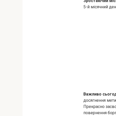
Зростаючий міс
5-й місячний де
Важливо сьогод
досягнення мети.
Прекрасно засвою
повернення борг