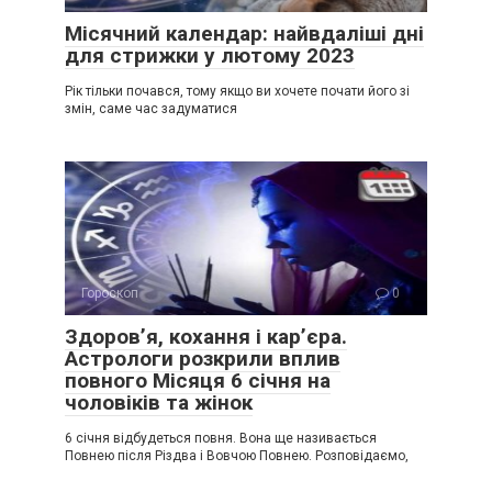
Місячний календар: найвдаліші дні
для стрижки у лютому 2023
Рік тільки почався, тому якщо ви хочете почати його зі
змін, саме час задуматися
Гороскоп
0
Здоров’я, кохання і кар’єра.
Астрологи розкрили вплив
повного Місяця 6 січня на
чоловіків та жінок
6 січня відбудеться повня. Вона ще називається
Повнею після Різдва і Вовчою Повнею. Розповідаємо,