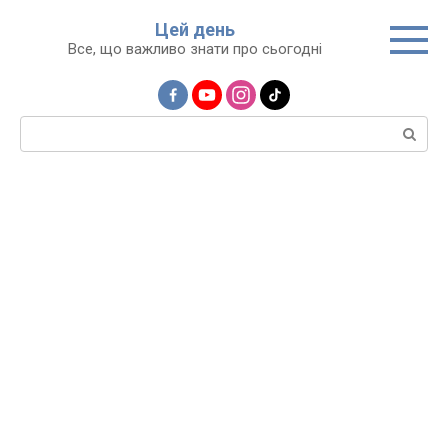
Перейти
Цей день
до
Все, що важливо знати про сьогодні
вмісту
Пошук: