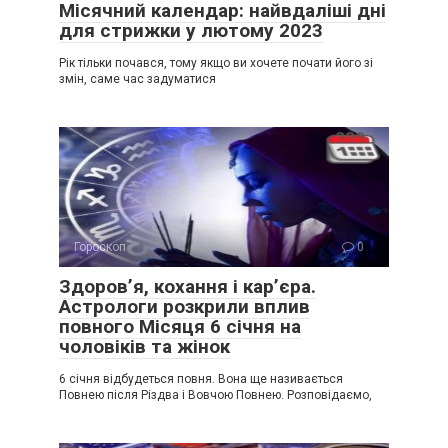
Місячний календар: найвдаліші дні
для стрижки у лютому 2023
Рік тільки почався, тому якщо ви хочете почати його зі
змін, саме час задуматися
Гороскоп
0
Здоров’я, кохання і кар’єра.
Астрологи розкрили вплив
повного Місяця 6 січня на
чоловіків та жінок
6 січня відбудеться повня. Вона ще називається
Повнею після Різдва і Вовчою Повнею. Розповідаємо,