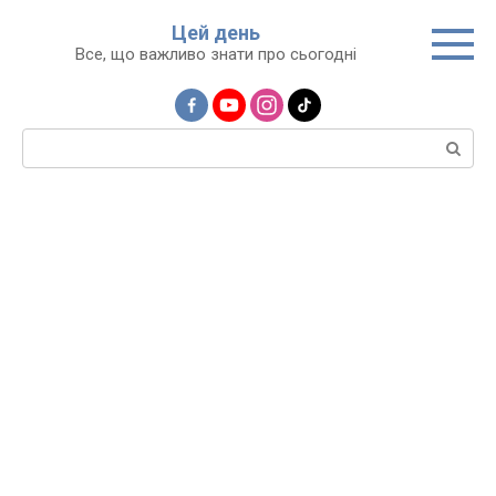
Перейти
Цей день
до
Все, що важливо знати про сьогодні
вмісту
Пошук: