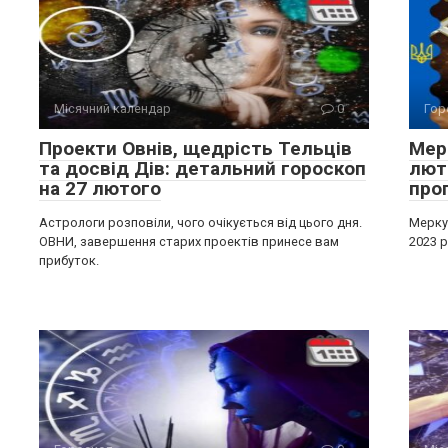
Місячний календар
0
Гор
Проекти Овнів, щедрість Тельців
Мерк
та досвід Дів: детальний гороскоп
лют
на 27 лютого
про
Астрологи розповіли, чого очікується від цього дня.
Меркур
ОВНИ, завершення старих проектів принесе вам
2023 р
прибуток.