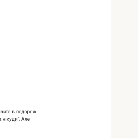
шайте в подорож,
в нікуди`. Але