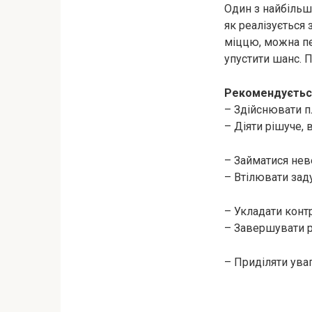
Один з найбільш 
як реалізується 
міццю, можна пе
упустити шанс. П
Рекомендуєтьс
– Здійснювати п
– Діяти рішуче, в
– Займатися не
– Втілювати зад
– Укладати контр
– Завершувати р
– Приділяти ува