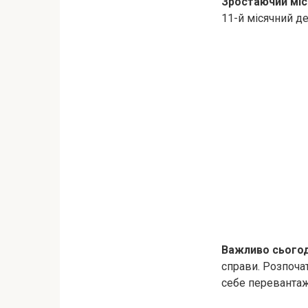
Зростаючий міс
11-й місячний д
Важливо сьогод
справи. Розпоча
себе перевантаж