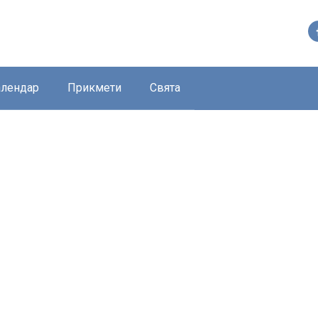
алендар
Прикмети
Свята