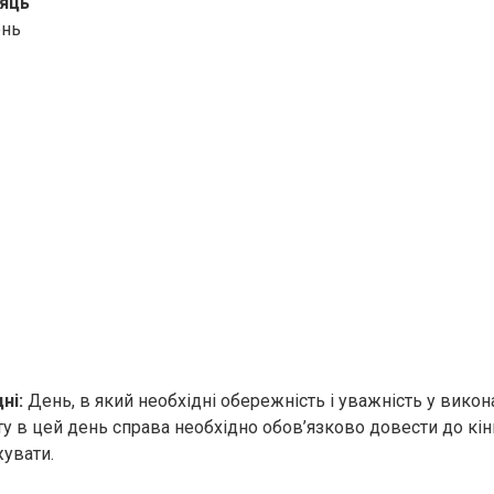
яць
ень
ні:
День, в який необхідні обережність і уважність у викон
ту в цей день справа необхідно обов’язково довести до кі
увати.