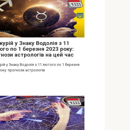
оскоп
0
урій у Знаку Водолія з 11
ого по 1 березня 2023 року:
гнози астрологів на цей час
ій у Знаку Водолія з 11 лютого по 1 березня
оку: прогнози астрологів