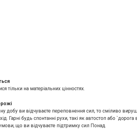
ться
ся тільки на матеріальних цінностях.
орожі
ну добу ви відчуваєте переповнення сил, то сміливо виру
ід. Гарні будь спонтанні рухи, такі як автостоп або `дорога 
 умови, що ви відчуваєте підтримку сил Понад.