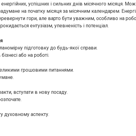
енергійних, успішних і сильних днів місячного місяця. Мож
задумане на початку місяця за місячним календарем. Енергі
ревернути гори, але варто бути уважним, особливо на робо
рокидається ентузіазм, упевненість і потенціал.
я
ланомірну підготовку до будь-якої справи.
 бізнесі або на роботі.
великими грошовими питаннями.
умане.
акти, вступати в нову посаду.
озпочате.
гу духовному аспекту.