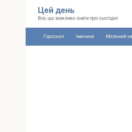
Перейти
Цей день
до
вмісту
Все, що важливо знати про сьогодні
Гороскоп
Іменини
Місячний к