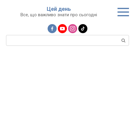
Перейти
Цей день
до
Все, що важливо знати про сьогодні
вмісту
Пошук: