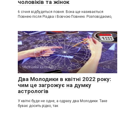
чоловіків та жінок
6 січня відбудеться повня. Вона ще називається
Повнею після Різдва і Вовчою Повнею. Розповідаємо,
Місячний календар
0
Два Молодики в квітні 2022 року:
чим це загрожує на думку
астрологів
У квітні буде не одне, а одразу два Молодики. Таке
буває досить рідко, так