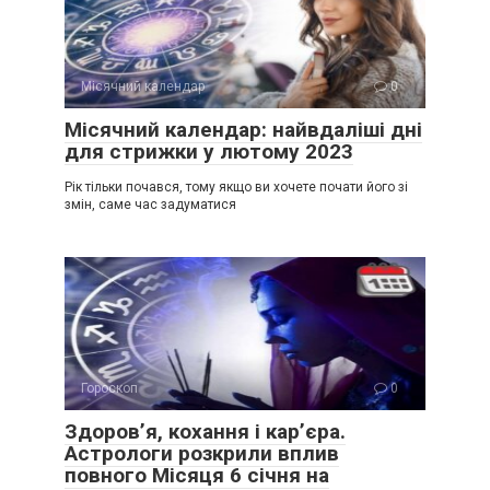
Місячний календар
0
Місячний календар: найвдаліші дні
для стрижки у лютому 2023
Рік тільки почався, тому якщо ви хочете почати його зі
змін, саме час задуматися
Гороскоп
0
Здоров’я, кохання і кар’єра.
Астрологи розкрили вплив
повного Місяця 6 січня на