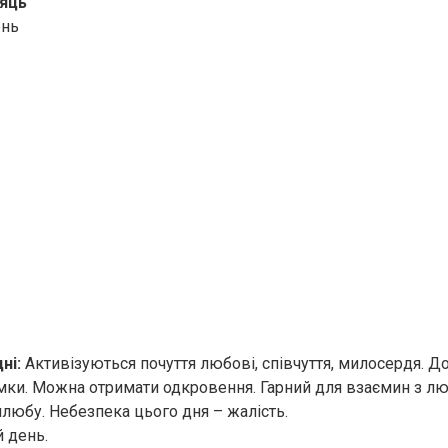
яць
ень
ні:
Активізуються почуття любові, співчуття, милосердя. Д
мки. Можна отримати одкровення. Гарний для взаємин з л
любу. Небезпека цього дня – жалість.
й день.