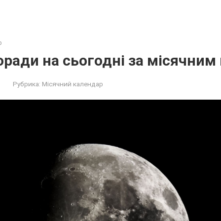
р
поради на сьогодні за місячни
Рубрика:
Місячний календар