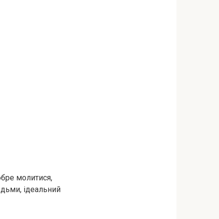
обре молитися,
юдьми, ідеальний