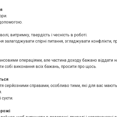
я
ори.
 допомогою.
волі, витримку, твердість і чесність в роботі.
ня залагоджувати спірні питання, згладжувати конфлікти, п
ансовими операціями, але частина доходу бажано віддати на
и собі виконання всіх бажань, просити про щось.
ться
ття серйозними справами, особливо тими, які для вас мають
.
 суєти.
орожі