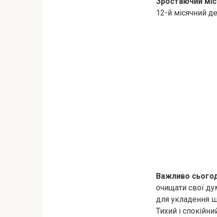
Зростаючий міс
12-й місячний д
Важливо сьогод
очищати свої ду
для укладення ш
Тихий і спокійни