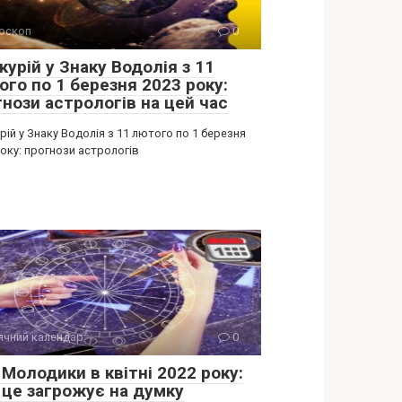
оскоп
0
урій у Знаку Водолія з 11
ого по 1 березня 2023 року:
гнози астрологів на цей час
ій у Знаку Водолія з 11 лютого по 1 березня
оку: прогнози астрологів
ячний календар
0
Молодики в квітні 2022 року:
 це загрожує на думку