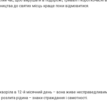
лий час, щоб вирушати в подорожі, тривалі і короткочасні 
мництва до святих місць краще поки відмовитися.
воріла в 12-й місячний день – вона живе несправедливим 
 розлита рідина – знаки страждання і самотності.