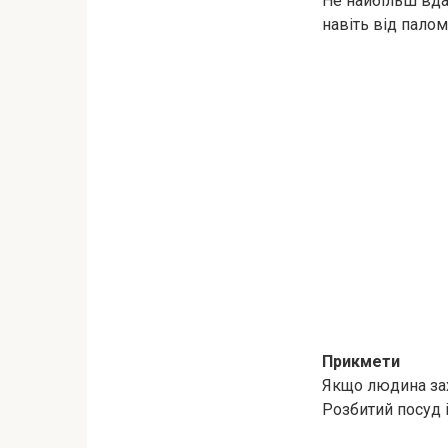
Не найбільш вда
навіть від пало
Прикмети
Якщо людина зах
Розбитий посуд і