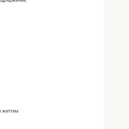
відрядження,
​​життям.