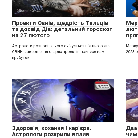
Місячний календар
0
Гор
Проекти Овнів, щедрість Тельців
Мерк
та досвід Дів: детальний гороскоп
лют
на 27 лютого
про
Астрологи розповіли, чого очікується від цього дня.
Меркур
ОВНИ, завершення старих проектів принесе вам
2023 р
прибуток.
Гороскоп
0
Міс
Здоров’я, кохання і кар’єра.
Два 
Астрологи розкрили вплив
чим