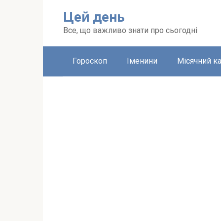
Перейти
Цей день
до
вмісту
Все, що важливо знати про сьогодні
Гороскоп
Іменини
Місячний к