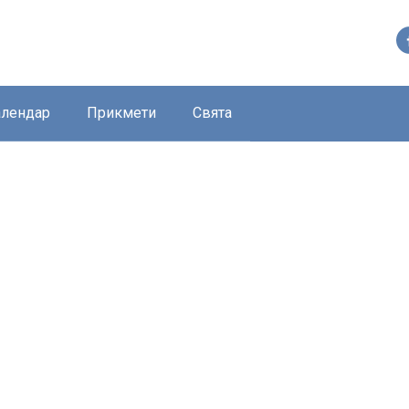
алендар
Прикмети
Свята