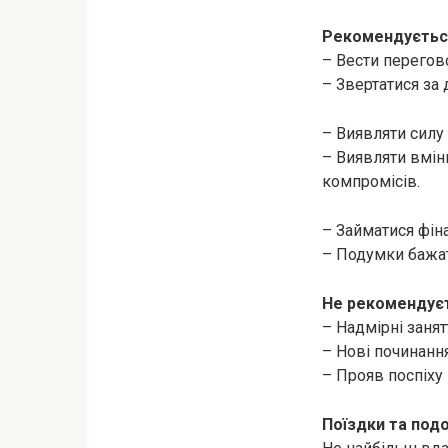
Рекомендуєтьс
– Вести перегов
– Звертатися за
– Виявляти силу 
– Виявляти вмін
компромісів.
– Займатися фін
– Подумки бажат
Не рекомендує
– Надмірні заня
– Нові починання
– Прояв поспіху і
Поїздки та под