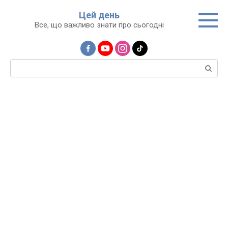
Перейти
Цей день
до
Все, що важливо знати про сьогодні
вмісту
Пошук: