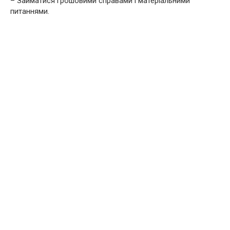
– Займатися грошовими справами і матеріальними
питаннями.