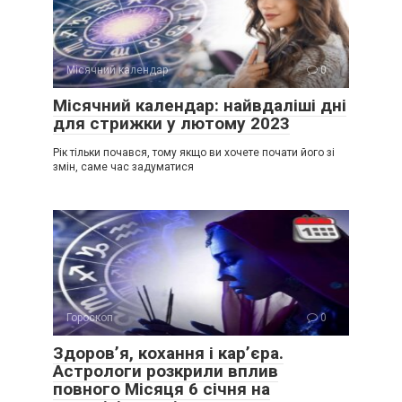
Місячний календар
0
Місячний календар: найвдаліші дні
для стрижки у лютому 2023
Рік тільки почався, тому якщо ви хочете почати його зі
змін, саме час задуматися
Гороскоп
0
Здоров’я, кохання і кар’єра.
Астрологи розкрили вплив
повного Місяця 6 січня на