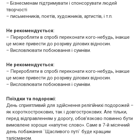
– Бізнесменам підтримувати і спонсорувати людей
творчості
– письменників, поетів, художників, артистів, і т.п.
Не рекомендується:
– Переробляти в спробі переконати кого-небудь, інакше
це може привести до розриву ділових відносин.
– Висловлювати побоювання і сумніви.
Не рекомендується:
– Переробляти в спробі переконати кого-небудь, інакше
це може привести до розриву ділових відносин.
– Висловлювати побоювання і сумніви.
Поїздки та подорожі:
День сприятливий для здійснення релігійнихі подорожей –
як короткострокових, так і довгострокових. Але тільки,
перед відправленням у дорогу, обов’язково повинно бути
вимовлене хороше «напутнє слово». Саме в 7-й місячний
день побажання `Щасливого путі` буде кращим
талісманом.