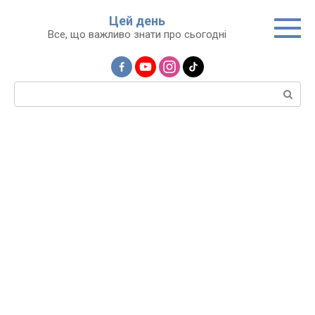
Перейти
Цей день
до
Все, що важливо знати про сьогодні
вмісту
Пошук: