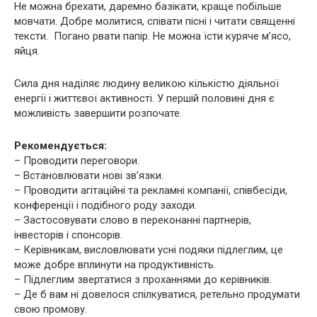
Не можна брехати, даремно базікати, краще побільше
мовчати. Добре молитися, співати пісні і читати священні
тексти. Погано рвати папір. Не можна їсти куряче м’ясо,
яйця.
Сила дня наділяє людину великою кількістю діяльної
енергії і життєвої активності. У першій половині дня є
можливість завершити розпочате.
Рекомендується:
– Проводити переговори.
– Встановлювати нові зв’язки.
– Проводити агітаційні та рекламні компанії, співбесіди,
конференції і подібного роду заходи.
– Застосовувати слово в переконанні партнерів,
інвесторів і спонсорів.
– Керівникам, висловлювати усні подяки підлеглим, це
може добре вплинути на продуктивність.
– Підлеглим звертатися з проханнями до керівників.
– Де б вам ні довелося спілкуватися, ретельно продумати
свою промову.