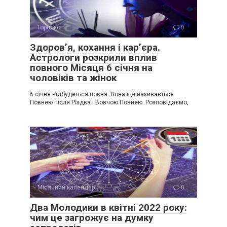
Гороскоп
0
Здоров’я, кохання і кар’єра.
Астрологи розкрили вплив
повного Місяця 6 січня на
чоловіків та жінок
6 січня відбудеться повня. Вона ще називається
Повнею після Різдва і Вовчою Повнею. Розповідаємо,
Місячний календар
0
Два Молодики в квітні 2022 року:
чим це загрожує на думку