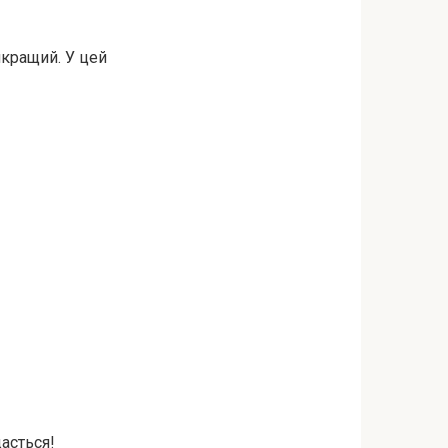
йкращий. У цей
дасться!