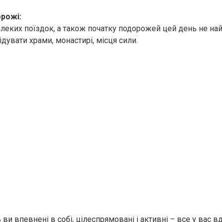
орожі:
алеких поїздок, а також початку подорожей цей день не на
дувати храми, монастирі, місця сили.
ви впевнені в собі, цілеспрямовані і активні – все у вас в