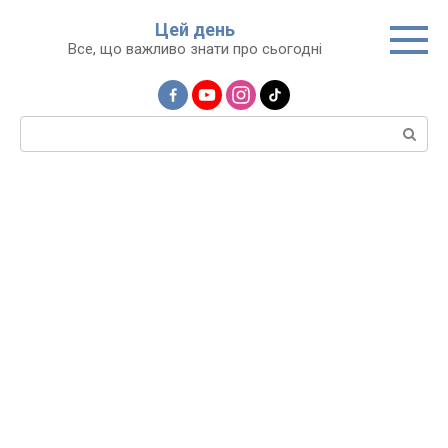
Перейти
Цей день
до
Все, що важливо знати про сьогодні
вмісту
Пошук: