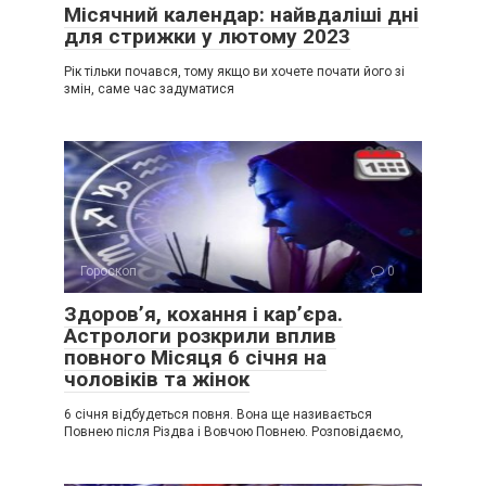
Місячний календар: найвдаліші дні
для стрижки у лютому 2023
Рік тільки почався, тому якщо ви хочете почати його зі
змін, саме час задуматися
Гороскоп
0
Здоров’я, кохання і кар’єра.
Астрологи розкрили вплив
повного Місяця 6 січня на
чоловіків та жінок
6 січня відбудеться повня. Вона ще називається
Повнею після Різдва і Вовчою Повнею. Розповідаємо,