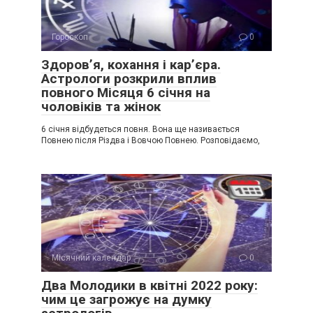
Гороскоп
0
Здоров’я, кохання і кар’єра.
Астрологи розкрили вплив
повного Місяця 6 січня на
чоловіків та жінок
6 січня відбудеться повня. Вона ще називається
Повнею після Різдва і Вовчою Повнею. Розповідаємо,
Місячний календар
0
Два Молодики в квітні 2022 року:
чим це загрожує на думку