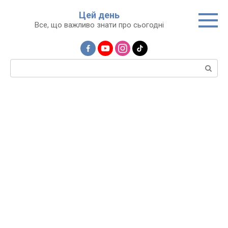
Перейти
Цей день
до
Все, що важливо знати про сьогодні
вмісту
Пошук: