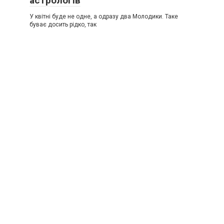
астрологів
У квітні буде не одне, а одразу два Молодики. Таке
буває досить рідко, так