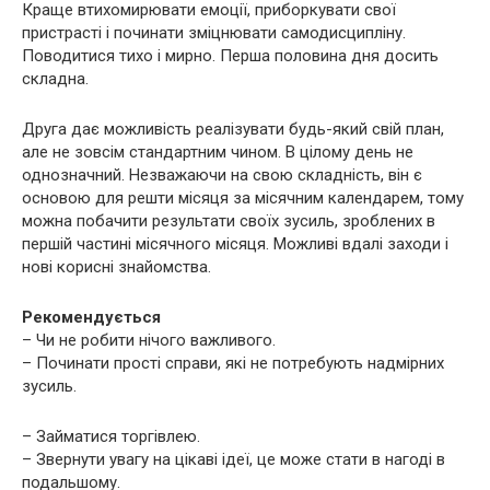
Краще втихомирювати емоції, приборкувати свої
пристрасті і починати зміцнювати самодисципліну.
Поводитися тихо і мирно. Перша половина дня досить
складна.
Друга дає можливість реалізувати будь-який свій план,
але не зовсім стандартним чином. В цілому день не
однозначний. Незважаючи на свою складність, він є
основою для решти місяця за місячним календарем, тому
можна побачити результати своїх зусиль, зроблених в
першій частині місячного місяця. Можливі вдалі заходи і
нові корисні знайомства.
Рекомендується
– Чи не робити нічого важливого.
– Починати прості справи, які не потребують надмірних
зусиль.
– Займатися торгівлею.
– Звернути увагу на цікаві ідеї, це може стати в нагоді в
подальшому.