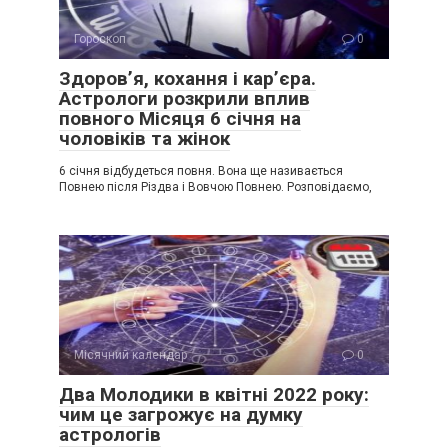
Гороскоп
0
Здоров’я, кохання і кар’єра.
Астрологи розкрили вплив
повного Місяця 6 січня на
чоловіків та жінок
6 січня відбудеться повня. Вона ще називається
Повнею після Різдва і Вовчою Повнею. Розповідаємо,
Місячний календар
0
Два Молодики в квітні 2022 року:
чим це загрожує на думку
астрологів