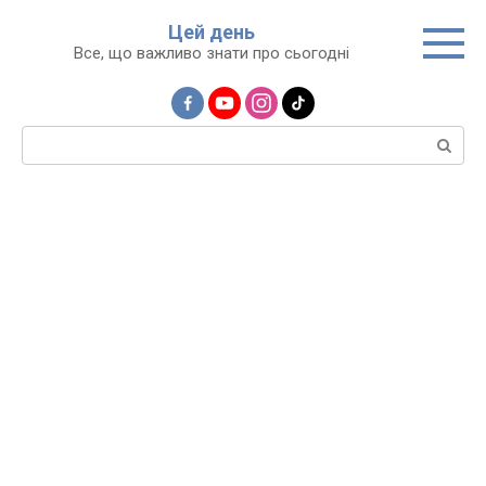
Перейти
Цей день
до
Все, що важливо знати про сьогодні
вмісту
Пошук: