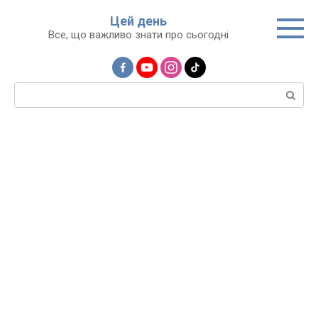
Перейти
Цей день
до
Все, що важливо знати про сьогодні
вмісту
Пошук: