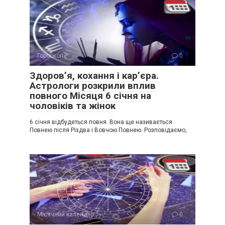
Гороскоп
0
Здоров’я, кохання і кар’єра.
Астрологи розкрили вплив
повного Місяця 6 січня на
чоловіків та жінок
6 січня відбудеться повня. Вона ще називається
Повнею після Різдва і Вовчою Повнею. Розповідаємо,
Місячний календар
0