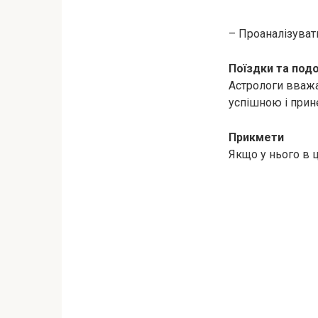
– Проаналізувати,
Поїздки та под
Астрологи вважа
успішною і прин
Прикмети
Якщо у нього в ц