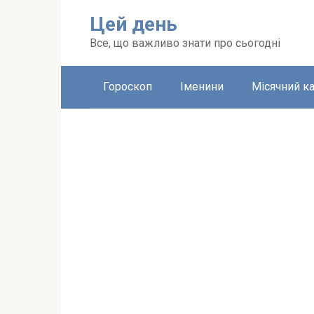
Перейти
Цей день
до
вмісту
Все, що важливо знати про сьогодні
Гороскоп
Іменини
Місячний к