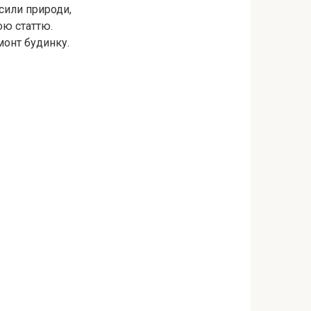
сили природи,
ою статтю.
монт будинку.