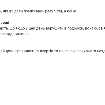
 які дії дали позитивний результат, а які ні.
орожі
ють, що якщо у цей день вирушити в подорож, вона обов’
есе задоволення.
ей день проявляється алергія, то це ознака психічного незд