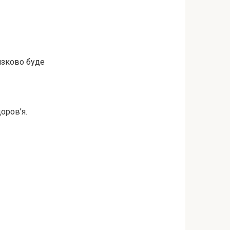
язково буде
оров’я.