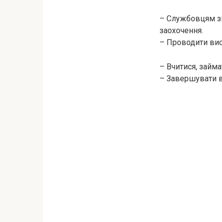
– Службовцям зв
заохочення.
– Проводити вист
– Вчитися, займ
– Завершувати в