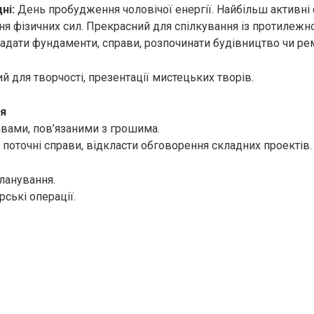
ні:
День пробудження чоловічої енергії. Найбільш активні 
ня фізичних сил. Прекрасний для спілкування із протилежн
адати фундаменти, справи, розпочинати будівництво чи ре
 для творчості, презентації мистецьких творів.
я
авами, пов’язаними з грошима.
поточні справи, відкласти обговорення складних проектів.
ланування.
рські операції.