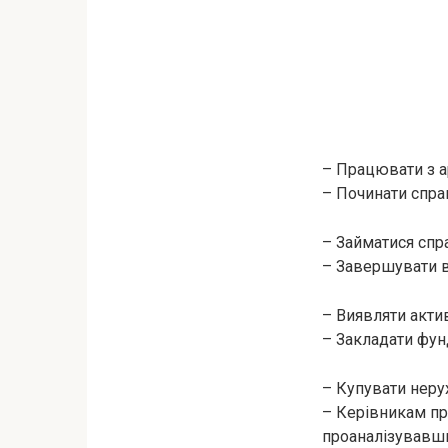
– Працювати з а
– Починати спра
– Займатися спр
– Завершувати в
– Виявляти актив
– Закладати фун
– Купувати неру
– Керівникам пр
проаналізувавши,