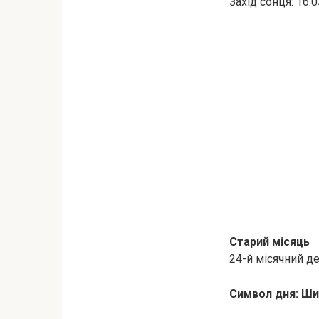
Захід сонця: 16:0
Старий місяць
24-й місячний д
Символ дня: Ши