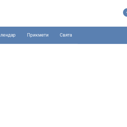
алендар
Прикмети
Свята