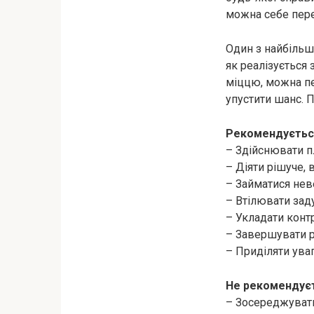
можна себе пер
Один з найбільш 
як реалізується 
міццю, можна пе
упустити шанс. П
Рекомендуєтьс
– Здійснювати п
– Діяти рішуче, в
– Займатися не
– Втілювати зад
– Укладати контр
– Завершувати р
– Приділяти ува
Не рекомендуєт
– Зосереджувати