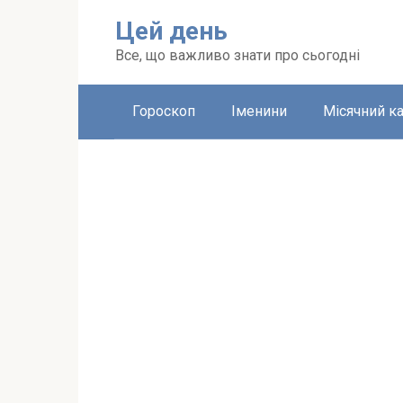
Перейти
Цей день
до
вмісту
Все, що важливо знати про сьогодні
Гороскоп
Іменини
Місячний к