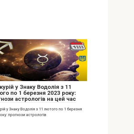
оскоп
0
урій у Знаку Водолія з 11
ого по 1 березня 2023 року:
гнози астрологів на цей час
ій у Знаку Водолія з 11 лютого по 1 березня
оку: прогнози астрологів