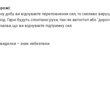
орожі:
ну добу ви відчуваєте переповнення сил, то сміливо виру
ід. Гарні будуть спонтанні рухи, такі як автостоп або `дорог
 умови, що ви відчуваєте підтримку сил.
 виделки – знак небезпеки.