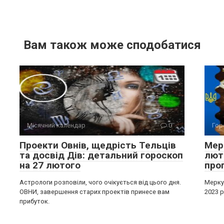
Вам також може сподобатися
Місячний календар
0
Гор
Проекти Овнів, щедрість Тельців
Мерк
та досвід Дів: детальний гороскоп
лют
на 27 лютого
про
Астрологи розповіли, чого очікується від цього дня.
Меркур
ОВНИ, завершення старих проектів принесе вам
2023 р
прибуток.