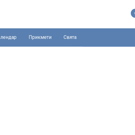
алендар
Прикмети
Свята