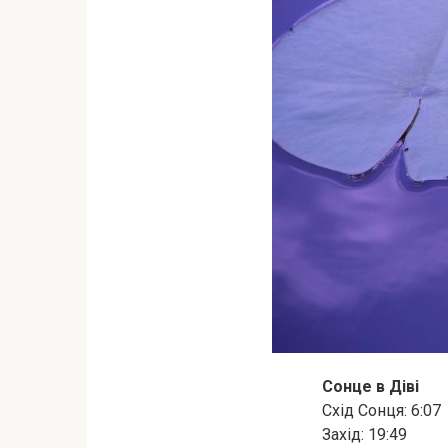
Сонце в Діві
Схід Сонця: 6:07
Захід: 19:49