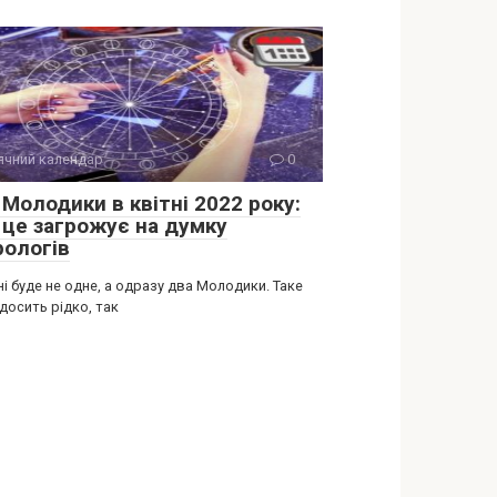
ячний календар
0
Молодики в квітні 2022 року:
 це загрожує на думку
рологів
ні буде не одне, а одразу два Молодики. Таке
досить рідко, так