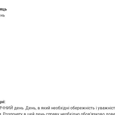
яць
ень
ні:
НИЙ день. День, в який необхідні обережність і уважніст
и. Розпочату в цей день справу необхідно обов’язково дове