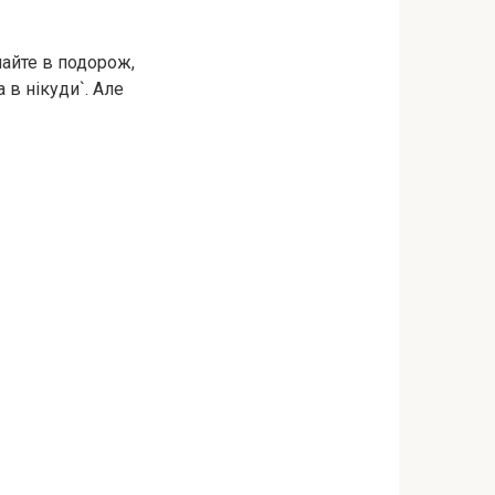
шайте в подорож,
а в нікуди`. Але