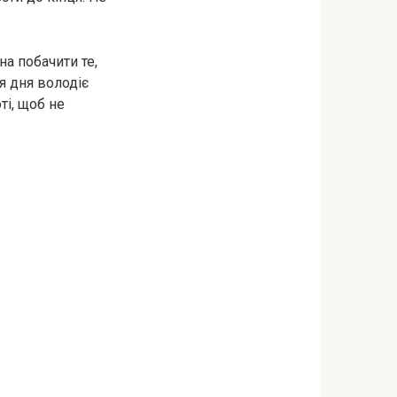
на побачити те,
я дня володіє
ті, щоб не