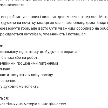
евантажувати.
енергійних, успішних і сильних днів місячного місяця. Мож
задумане на початку місяця за місячним календарем. Енергі
ревернути гори, але варто бути уважним, особливо на робо
рокидається ентузіазм, упевненість і потенціал.
я:
ланомірну підготовку до будь-якої справи.
 бізнесі або на роботі.
великими грошовими питаннями.
умане.
акти, вступати в нову посаду.
озпочате.
гу духовному аспекту.
ься:
ся тільки на матеріальних цінностях.