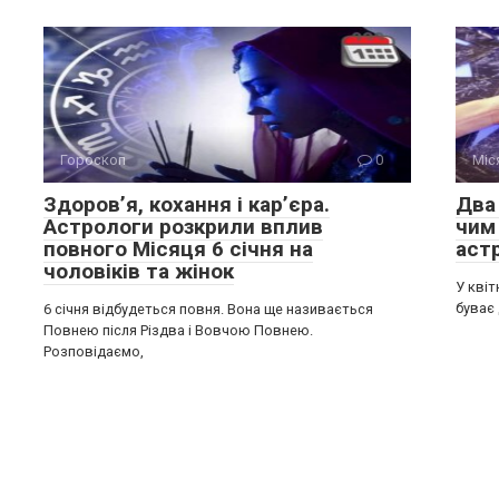
Гороскоп
0
Міс
Здоров’я, кохання і кар’єра.
Два 
Астрологи розкрили вплив
чим
повного Місяця 6 січня на
аст
чоловіків та жінок
У квіт
буває 
6 січня відбудеться повня. Вона ще називається
Повнею після Різдва і Вовчою Повнею.
Розповідаємо,