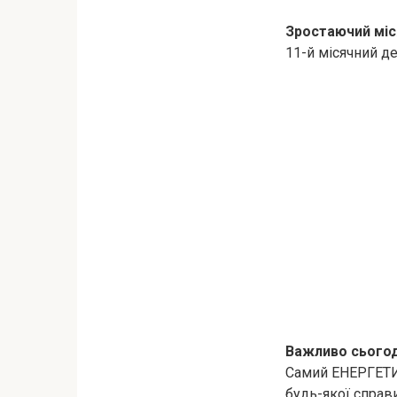
Зростаючий міс
11-й місячний д
Важливо сьогод
Самий ЕНЕРГЕТИЧ
будь-якої справ