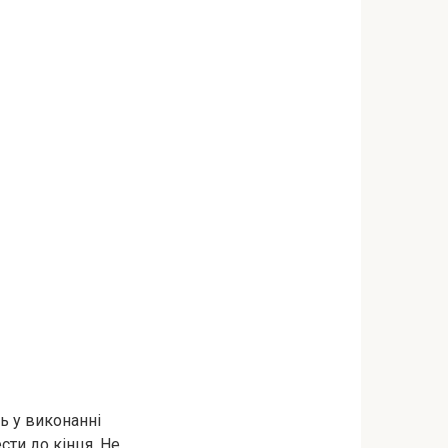
ь у виконанні
сти до кінця. Не