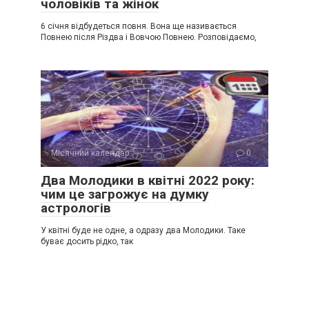
чоловіків та жінок
6 січня відбудеться повня. Вона ще називається
Повнею після Різдва і Вовчою Повнею. Розповідаємо,
Місячний календар
0
Два Молодики в квітні 2022 року:
чим це загрожує на думку
астрологів
У квітні буде не одне, а одразу два Молодики. Таке
буває досить рідко, так