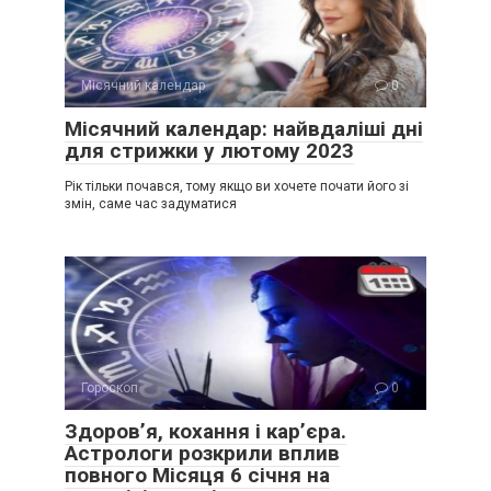
Місячний календар
0
Місячний календар: найвдаліші дні
для стрижки у лютому 2023
Рік тільки почався, тому якщо ви хочете почати його зі
змін, саме час задуматися
Гороскоп
0
Здоров’я, кохання і кар’єра.
Астрологи розкрили вплив
повного Місяця 6 січня на