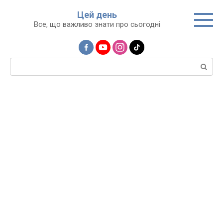
Перейти
Цей день
до
Все, що важливо знати про сьогодні
вмісту
Пошук: